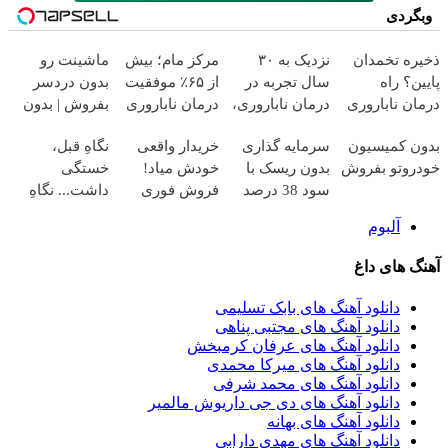
وبگردی
ذخیره تخمدان
نزدیک به ۳۰
مرکز مام؛ بیش
ماشینت رو
پایین؟ راه
سال تجربه در
از ۶۵٪ موفقیت
بدون دردسر
درمان ناباروری
درمان ناباروری،
درمان ناباروری
بفروش | بدون
با IVF هنوز باز
با تیم
در خاورمیانه
کمسیون
بدون کمیسیون
سرمایه گذاری
خریدار واقعی
نگاهِ قبل،
است
فوق‌تخصصی
خودروتو بفروش
بدون ریسک با
خودش میاد!
خستگی
مام
سود 38 درصد
فروش فوری
داشت... نگاهِ
سالانه
ماشین در
بعد، انرژی داره
آلبوم
همراه مکانیک
بلفا با 25%
تخفیف
آهنگ های داغ
دانلود آهنگ های بابک تسلیمی
دانلود آهنگ های مجتبی پناهی
دانلود آهنگ های عرفان کرمبخش
دانلود آهنگ های میرکا محمدی
دانلود آهنگ های محمد شرفی
دانلود آهنگ های دی جی داریوش مالمیر
دانلود آهنگ های بهانه
دانلود آهنگ های مهدی دارابی