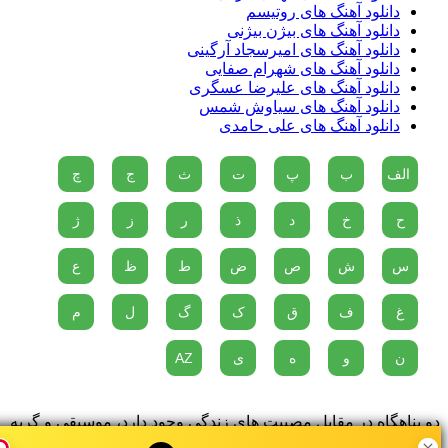
دانلود آهنگ های روتیسم
دانلود آهنگ های بیژن بیژنی
دانلود آهنگ های امیرسجاد آرگینی
دانلود آهنگ های شهرام صفایی
دانلود آهنگ های علیرضا عسگری
دانلود آهنگ های سیاوش شمس
دانلود آهنگ های علی حامدی
الف
ب
پ
ت
ث
ج
چ
ح
خ
د
ذ
ر
ز
ژ
س
ش
ص
ض
ط
ظ
ع
غ
ف
ق
ک
گ
ل
م
ن
و
ه
ی
AZ
دو پناهگاه در مقابل مصیبت های زندگی وجود دارد، موسیقی و گربه
ها...