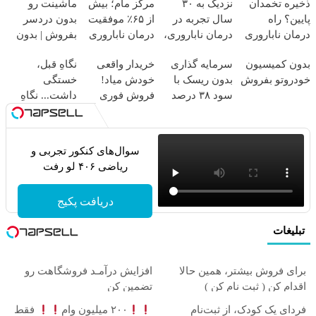
ذخیره تخمدان
نزدیک به ۳۰
مرکز مام؛ بیش
ماشینت رو
پایین؟ راه
سال تجربه در
از ۶۵٪ موفقیت
بدون دردسر
درمان ناباروری
درمان ناباروری،
درمان ناباروری
بفروش | بدون
با IVF هنوز باز
با تیم
در خاورمیانه
کمسیون
بدون کمیسیون
سرمایه گذاری
خریدار واقعی
نگاهِ قبل،
است
فوق‌تخصصی
خودروتو بفروش
بدون ریسک با
خودش میاد!
خستگی
مام
سود ۳۸ درصد
فروش فوری
داشت... نگاهِ
سالانه
ماشین در
بعد، انرژی داره
همراه مکانیک
بلفا با ۲۵%
تخفیف
سوال‌های کنکور تجربی و
ریاضی ۴۰۶ لو رفت
دریافت پکیج
تبلیغات
برای فروش بیشتر، همین حالا
افزایش درآمـد فروشگاهت رو
اقدام کن ( ثبت نام کن )
تضمین کن
فردای یک کودک، از ثبت‌نام
۲۰۰ میلیون وام
فقط