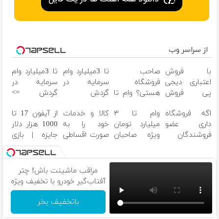
از سراسر وب
با فروش
صاحب
تا 3میلیارد وام
تا 3میلیارد وام
اعتباری دیجی
فروشگاه
سرمایه در
سرمایه در
پی فروش
هستی؟ وام تا
گردش
گردش =>
محصولت رو
۳ میلیارد
فروشندگان =>
فروشگاهت رو
اگه فروشگاه
وام تا ۳
کالا و خدمات
از آیفون 17 تا
بالاببر
تومان بگیر
فروشگاهت رو
ثبت کن
داری عضو
میلیارد تومان
خود را به
1000 هزار دلار
ثبت کن
فروشندگان
ویژه صاحبان
صورت اقساطی
جایزه | بازی
دیجی پی شو ،
فروشگاه‌های
بفروشید
کن ، گردونه
فروش رو بالا
آنلاین و
بچرخون
ببر
حضوری
مراقب ماشینت باش! چتر
آفتاب‌گیر خودرو با تخفیف ویژه
باتخفیف بخر