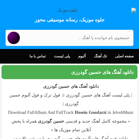
جلوه موزیک، رسانه موسیقی محور
صفحه اصلی
تک آهنگ
آلبوم
پلی لیست
تماس با ما
دانلود آهنگ های حسین گودرزی
دانلود آهنگ های حسین گودرزی
| پلی لیست آهنگ های حسین گودرزی ♫ فول ترک و فول آلبوم حسین
گودرزی |
Download FullAlbum And FullTrack
Hosein Goudarzi
in JelvehMusic
« مجموعه کامل آهنگ جدید و قدیمی
حسین گودرزی
همراه با پخش
آنلاین تمام موزیک ها »
دانلود همه آهنگ ها و آلبوم های حسین گودرزی با سرعت بالا و دو