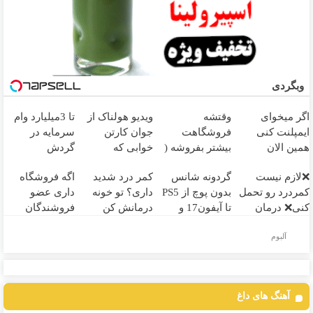
وبگردی
اگر میخوای
وقتشه
ویدیو هولناک از
تا 3میلیارد وام
ایمپلنت کنی
فروشگاهت
جوان کارتن
سرمایه در
همین الان
بیشتر بفروشه (
خوابی که
گردش
وقتشه | فقط با
همین الان ثبت
میلیاردر شد.
فروشندگان =>
❌لازم نیست
گردونه شانس
کمر درد شدید
اگه فروشگاه
۲۵ میلیون
نام کن )
آموزش رایگان
فروشگاهت رو
کمردرد رو تحمل
بدون پوچ از PS5
داری؟ تو خونه
داری عضو
تومان!!!
ثبت کن
کنی❌ درمان
تا آیفون17 و
درمانش کن
فروشندگان
بدون جراحی و
بیت کوین 🔥
(◂پرسش‌نامه رو
دیجی پی شو 3
آلبوم
قرص
پرکن)
میلیارد وام بگیر
(پرسشنامه)
آهنگ های داغ