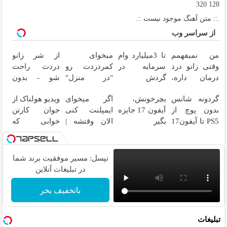
320
128
.:: متن آهنگ موجود نیست ::.
از سراسر وب
من نمیفهمم
تا 3میلیارد وام
میخوای
از شر زانو
وقتی زانو درد
سرمایه در
کمردردت رو
دردت راحت
درمان داره،
گردش
"در منزل"
شو - بدون
چرا دردش رو
فروشندگان =>
درمان کنی؟
قرص و عمل
گردونه شانس
بچرخونش،
اگر میخوای
ویدیو هولناک از
داری تحمل
فروشگاهت رو
(◂فیلم +
بدون پوچ از
آیفون 17 جایزه
ایمپلنت کنی
جوان کارتن
میکنی؟❗
ثبت کن
◂پرسش‌نامه)
PS5 تا آیفون17
بگیر
الان وقتشه |
خوابی که
و بیت کوین 🔥
فقط با ۲۵
میلیاردر شد.
میلیون
آموزش رایگان
تومان!!!
تپسل: مسیر موفقیت برند شما
در تبلیغات آنلاین
باتخفیف بخر
تبلیغات