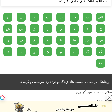
دانلود آهنگ های هادی آقازاده
الف
ب
پ
ت
ث
ج
چ
ح
خ
د
ذ
ر
ز
ژ
س
ش
ص
ض
ط
ظ
ع
غ
ف
ق
ک
گ
ل
م
ن
و
ه
ی
AZ
دو پناهگاه در مقابل مصیبت های زندگی وجود دارد، موسیقی و گربه ها...
سلام ساده - حسین گودرزی
0:00
سلام ساده
حسین گودرزی
طناب دار