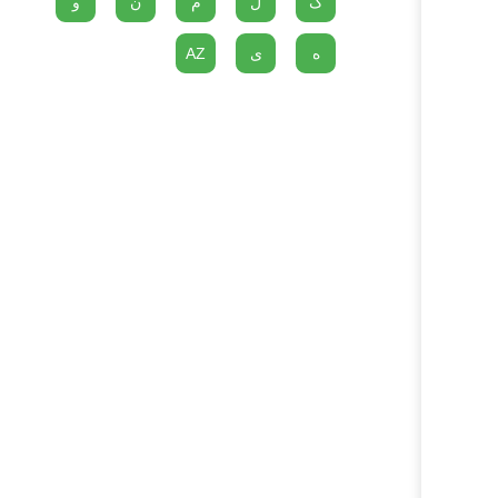
گ
ل
م
ن
و
ه
ی
AZ