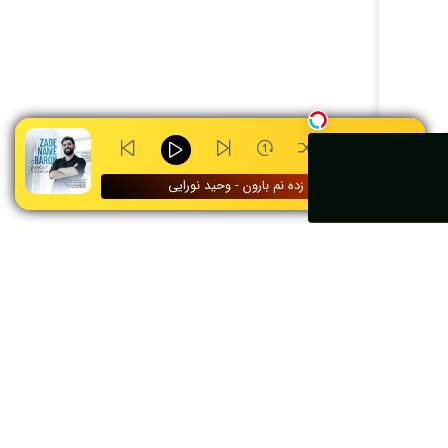
۰:۰۰
زده نم بارون - وحید نورایی