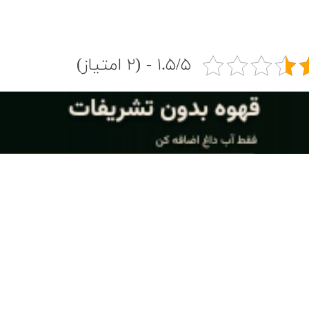
۱.۵/۵ - (۲ امتیاز)
ورایی - زده نم بارون
متن
۱۲۸
۳۲۰
ورایی - دلبر جان
متن
۱۲۸
۳۲۰
دانلود همه آهنگ ها در یک فایل