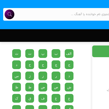
الف
ب
پ
ت
ث
ج
چ
ح
خ
د
ذ
ر
ز
ژ
س
ش
ص
ض
ط
ظ
ک
ع
غ
ف
ق
ک