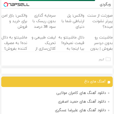
وبگردی
صورتت از سنت
والکس: پل
سرمایه گذاری
والکس: بازار امن
پیرتر نشونت
ارتباطی شما با
بدون ریسک با
برای خرید و
میده؟
دنیای
سود 38 درصد
فروش
اندولیفت برش
سرمایه‌گذاری
سالانه
دارایی‌های
ماشینت رو
دلال ماشینتو به
لیفت طبیعی و
ماشینتو به دلال
می‌گردونه
دیجیتال
دیجیتال
بدون دردسر
قیمت نمیخره!
تحریک
نده! به مصرف
بفروش | بدون
بیا اینجا به
کلاژن‌سازی از
کننده بفروش!
کمسیون
قیمت
داخل پوست با
بدون پاسخ به
بفروش*فقط
24ماه ماندگاری
یک تماس
آلبوم
خریدار واقعی*
جوان شو
آهنگ های داغ
دانلود آهنگ های کامران مولایی
دانلود آهنگ های حمید اصغری
دانلود آهنگ های علیرضا عسگری