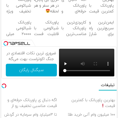
پاوربانک با
پاوربانک
در هر سفر و هر
شیائومی با
کمترین قیمت
حرفه‌ای و
لحظه
تخفیف ویژه
قیمت مناسبی
پاوربانک
به مدت
ایمن‌ترین و
کاربردی‌ترین
پاوربانک
پاوربانک
تخفیف رو از
شیائومی با
محدود
سریع‌ترین راه
پاوربانک با
شیائومی با
شیائومی
دست نده
تخفیف ویژه
برای شارژ
مناسب‌ترین
قابلیت فست
۲۰۰۰۰ میلی
گوشی
قیمت
شارژ در زمان
آمپر
های بی برقی
(تخفیف +
پرداخت درب
ضروری ترین نکات اقتصادی در
منزل)
جنگ اکوتراست بهت می‌گه
سیگنال رایگان
تبلیغات
بهترین پاوربانک با کمترین
اگه دنبال ی پاوربانک حرفه‌ای و
قیمت
قیمت مناسبی تخفیف رو از
دست نده
۱۰۰ میلیون وام آنی خرید طلا
تا ۳میلیارد وام سرمایه در گردش