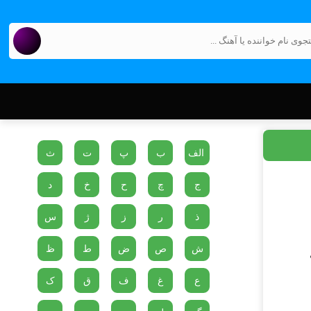
الف
ب
پ
ت
ث
ج
چ
ح
خ
د
ذ
ر
ز
ژ
س
ش
ص
ض
ط
ظ
ع
غ
ف
ق
ک