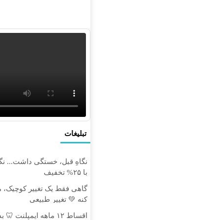
و
ب
تبلیغات
نگاهِ قبل، خستگی داشت... نگاه
با ۲۵% تخفیف
گاهی فقط یک تغییر کوچیک، م
کنه 💚 تغییر طبیعی
اقساط ۱۲ ماهه ایمپلنت 🦷 بدون چک و ضامن ✅