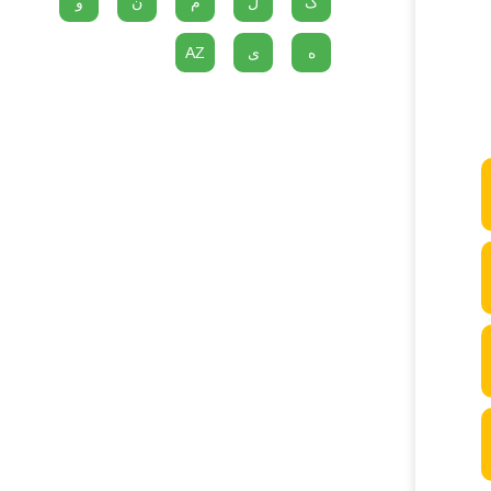
گ
ل
م
ن
و
ه
ی
AZ