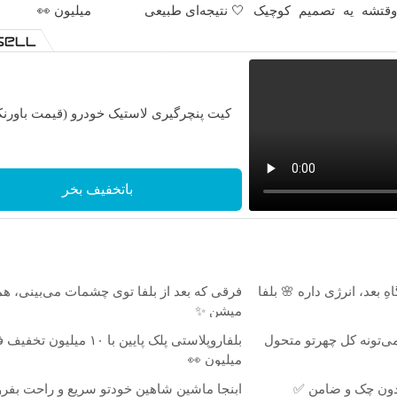
قتشه یه تصمیم کوچیک
🤍 نتیجه‌ای طبیعی
میلیون 👀
گیری
کیت پنچرگیری لاستیک خودرو (قیمت باورنک
باتخفیف بخر
ِ بعد، انرژی داره 🌸 بلفا
فرقی که بعد از بلفا توی چشمات می‌بینی، ه
میشن ✨
ی‌تونه کل چهرتو متحول
میلیون 👀
ابنجا ماشین شاهین خودتو سریع و راحت بف