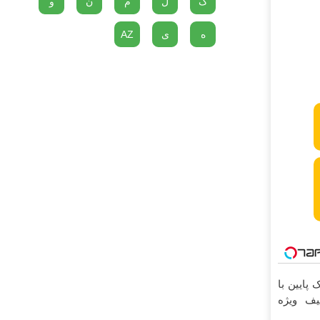
گ
ل
م
ن
و
ه
ی
AZ
 پایین با
فیف ویژه