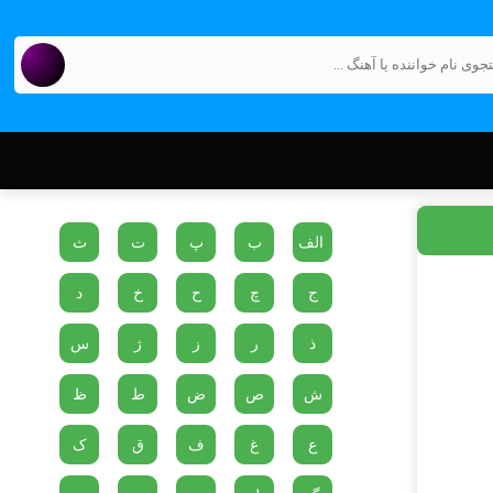
الف
ب
پ
ت
ث
ج
چ
ح
خ
د
ذ
ر
ز
ژ
س
ش
ص
ض
ط
ظ
ع
غ
ف
ق
ک