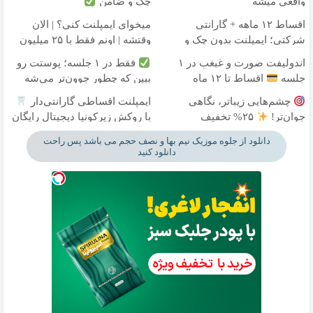
واقعی میشه
چک و ضامن
اقساط ۱۲ ماهه + گارانتی
میخوای ایمپلنت کنی؟ | الان
شرکتی؛ ایمپلنت بدون چک و
وقتشه | اونم فقط با ۲۵ میلیون
ضامن
تومان!!!
اندولیفت صورت و غبغب در ۱
فقط در ۱ جلسه؛ پوستت رو
جلسه
اقساط تا ۱۲ ماه
ببین که چطور جوون‌تر می‌شه
چشم‌هایی زیباتر، نگاهی
ایمپلنت اقساطی گارانتی‌دار
جوان‌تر!
۲۵% تخفیف
با روکش زیرکونیا دیجیتال رایگان
بلفاروپلاستی
دانلود از جلوه موزیک نیم بها و نصف حجم می باشد پس راحت
دانلود کنید