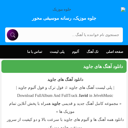
جلوه موزیک، رسانه موسیقی محور
صفحه اصلی
تک آهنگ
آلبوم
پلی لیست
تماس با ما
دانلود آهنگ های جاوید
دانلود آهنگ های جاوید
| پلی لیست آهنگ های جاوید ♫ فول ترک و فول آلبوم جاوید |
Download FullAlbum And FullTrack
Javid
in JelvehMusic
« مجموعه کامل آهنگ جدید و قدیمی
جاوید
همراه با پخش آنلاین تمام
موزیک ها »
دانلود همه آهنگ ها و آلبوم های جاوید با سرعت بالا و دو کیفیت از سرور
مستقیم جلوه موزیک