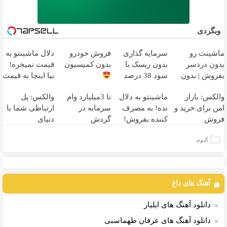
وبگردی
ماشینت رو
سرمایه گذاری
فروش خودرو
دلال ماشینتو به
بدون دردسر
بدون ریسک با
بدون کمیسیون
قیمت نمیخره!
بفروش | بدون
سود 38 درصد
بیا اینجا به قیمت
کمسیون
سالانه
بفروش*فقط
والکس: بازار
ماشینتو به دلال
تا 3میلیارد وام
والکس: پل
خریدار واقعی*
امن برای خرید و
نده! به مصرف
سرمایه در
ارتباطی شما با
فروش
کننده بفروش!
گردش
دنیای
دارایی‌های
بدون پاسخ به
فروشندگان =>
سرمایه‌گذاری
آلبوم
دیجیتال
یک تماس
فروشگاهت رو
دیجیتال
ثبت کن
آهنگ های داغ
دانلود آهنگ های ایلیار
دانلود آهنگ های عرفان طهماسبی