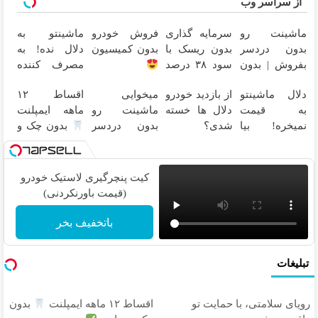
از سراسر وب
ماشینت رو
سرمایه گذاری
فروش خودرو
ماشینتو به
بدون دردسر
بدون ریسک با
بدون کمیسیون
دلال نده! به
بفروش | بدون
سود ۳۸ درصد
مصرف کننده
کمسیون
سالانه
بفروش! بدون
دلال ماشینتو
از بازدید خودرو
میخوایی
اقساط ۱۲
پاسخ به یک
به قیمت
دلال ها خسته
ماشینت رو
ماهه ایمپلنت
تماس
نمیخره! بیا
شدی؟
بدون دردسر
بدون چک و
اینجا به قیمت
اطلاعات
بفروشی؟
ضامن؛ همین
بفروش*فقط
ماشینت رو
بدون کمیسیون
امروز اقدام کن
خریدار واقعی*
اینجا ثبت کن
کیت پنچرگیری لاستیک خودرو
(قیمت باورنکردنی)
باتخفیف بخر
تبلیغات
رویای سلامتی، با حمایت تو
اقساط ۱۲ ماهه ایمپلنت
بدون