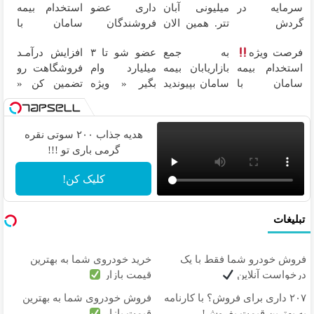
سرمایه در
میلیونی آبان
داری عضو
استخدام بیمه
گردش
تتر. همین الان
فروشندگان
سامان با
فروشندگان =>
احراز هویت
دیجی پی شو ۳
حقوق و مزایای
فرصت ویژه
به جمع
عضو شو تا ۳
افزایش درآمـد
فروشگاهت رو
کن!
میلیارد وام
بالا
استخدام بیمه
بازاریابان بیمه
میلیارد وام
فروشگاهت رو
ثبت کن
بگیر
سامان با
سامان بپیوندید
بگیر « ویژه
تضمین کن «
حقوق و مزایای
و درآمد بالا
فروشگاه ها »
فروشگاهت رو
بالا
کسب کنید
ثبت کن »
هدیه جذاب ۲۰۰ سوتی نقره
گرمی باری تو !!!
کلیک کن!
تبلیغات
فروش خودرو شما فقط با یک
خرید خودروی شما به بهترین
درخواست آنلاین
قیمت بازار
۲۰۷ داری برای فروش؟ با کارنامه
فروش خودروی شما به بهترین
به بهترین قیمت بفروش!
قیمت بازار