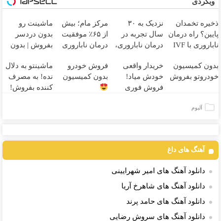
وبگردی
ذخیره تخمدان
نزدیک به ۳۰
مرکز مام؛ بیش
ماشینت رو
پایین؟ راه درمان
سال تجربه در
از ۶۵٪ موفقیت
بدون دردسر
ناباروری با IVF
درمان ناباروری،
درمان ناباروری
بفروش | بدون
هنوز باز است
با تیم
در خاورمیانه
کمسیون
بدون کمیسیون
خریدار واقعی
فروش خودرو
ماشینتو به دلال
فوق‌تخصصی
خودروتو بفروش
خودش میاد!
بدون کمیسیون
نده! به مصرف
مام
فروش فوری
کننده بفروش!
ماشین در همراه
بدون پاسخ به
آلبوم
مکانیک
یک تماس
آهنگ های داغ
دانلود آهنگ های امیر شهرایینی
دانلود آهنگ های شاهرخ آریا
دانلود آهنگ های حامد پرند
دانلود آهنگ های سروش رضایی