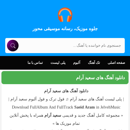
جلوه موزیک، رسانه موسیقی محور
صفحه اصلی
تک آهنگ
آلبوم
پلی لیست
تماس با ما
دانلود آهنگ های سعید آرام
دانلود آهنگ های سعید آرام
| پلی لیست آهنگ های سعید آرام ♫ فول ترک و فول آلبوم سعید آرام |
Download FullAlbum And FullTrack
Saeid Aram
in JelvehMusic
« مجموعه کامل آهنگ جدید و قدیمی
سعید آرام
همراه با پخش آنلاین
تمام موزیک ها »