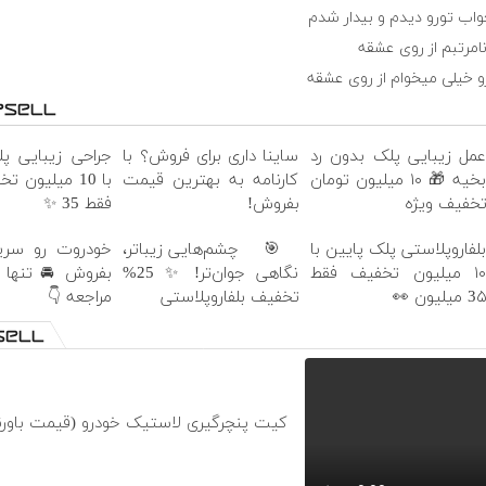
دل دادمو عاشق و بیمار شدم
بی خوابیای هر شبم 
دلتنگی و دلشوره هام اینکه 
بایی پلک پایین
ساینا داری برای فروش؟ با
عمل زیبایی پلک بدون ر
ون تخفیف ویژه
کارنامه به بهترین قیمت
بخیه 🎁 ۱۰ میلیون تومان
فقط 35 ✨
بفروش!
تخفیف ویژ
رو سریع و امن
🎯 چشم‌هایی زیباتر،
بلفاروپلاستی پلک پایین ب
 تنها با یک بار
نگاهی جوان‌تر! ✨ 25%
۱۰ میلیون تخفیف فقط
مراجعه 👇
تخفیف بلفاروپلاستی
3۵ میلیون 
چرگیری لاستیک خودرو (قیمت باورنکردنی)