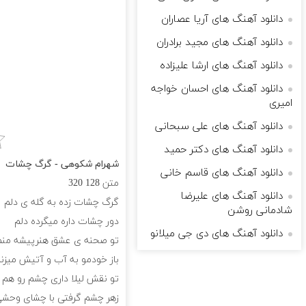
دانلود آهنگ های آریا عصاران
دانلود آهنگ های مجید برادران
دانلود آهنگ های ارشا علیزاده
دانلود آهنگ های احسان خواجه
امیری
دانلود آهنگ های علی سبحانی
دانلود آهنگ های دکتر حمید
شهرام شکوهی - گرگ چشات
دانلود آهنگ های قاسم خانی
متن
128
320
دانلود آهنگ های علیرضا
ﮔﺮگ ﭼﺸﺎت زده ﺑﻪ ﮔﻠﻪ ی دﻟﻢ
شادمانی روشن
دور ﭼﺸﺎت داره ﻣﻴﮕﺮده دﻟﻢ
دانلود آهنگ های دی جی میلانو
ﺗﻮ ﺻﺤﻨﻪ ی ﻋﺸﻖ ﻫﻨﺮﭘﻴﺸﻪ ﻣﻨﻢ
ﺑﺎز ﺧﻮدﻣﻮ ﺑﻪ آب و آﺗﻴﺶ ﻣﻴﺰﻧ
ﺗﻮ ﻧﻘﺶ ﻟﻴﻠﺎ داری ﭼﺸﻢ رو ﻫﻢ 
زﻫﺮ ﭼﺸﻢ ﮔﺮﻓﺘﻰ ﺑﺎ ﭼﺸﺎی وﺣﺸ