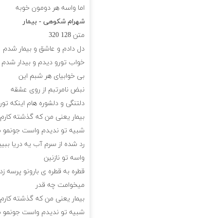
اما واسه هر دومون خوبه
شهرام شکوهی - بیمار
متن
128
320
دل دادم و عاشق و بیمار شدم
خواب تورو دیدم و بیدار شدم
بی خوابیای هر شبم این
نبض نامرتبم از روی عشقه
دلتنگی و دلشوره هام اینکه تو
بیمار یعنی من که گذشته کارم از
شبیه تو ندیدم واست جونمو م
رد شده از سرم آب یه دریا ببی
واسه تو نازنین
قطره به قطره ی بارونو پرسه زد
میخوامت چه قدر
بیمار یعنی من که گذشته کارم از
شبیه تو ندیدم واست جونمو م