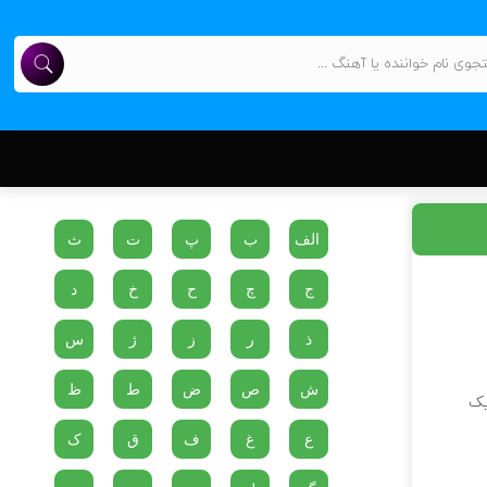
الف
ب
پ
ت
ث
ج
چ
ح
خ
د
ذ
ر
ز
ژ
س
ش
ص
ض
ط
ظ
یک
ع
غ
ف
ق
ک