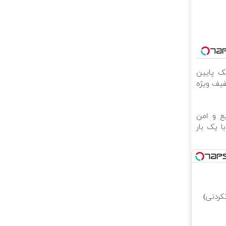
لک پایین
تخفیف ویژه
ع و امن
ا یک بار
کردنی)