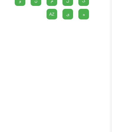
گ
ل
م
ن
و
ه
ی
AZ