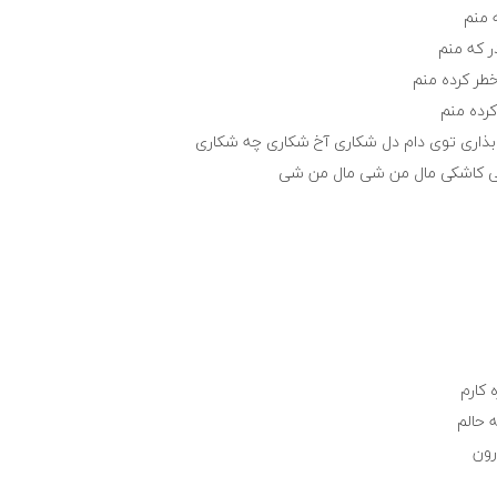
 ﻣﻨﻢ
ر ﻛﻪ ﻣﻨﻢ
ﺧﻄﺮ ﻛﺮده ﻣﻨﻢ
ﻛﺮده ﻣﻨﻢ
ﺑﺬاری ﺗﻮی دام دل ﺷﻜﺎری آخ ﺷﻜﺎری ﭼﻪ ﺷﻜﺎری
ﻰ ﻛﺎﺷﻜﻰ ﻣﺎل ﻣﻦ ﺷﻰ ﻣﺎل ﻣﻦ ﺷﻰ
 کارم
 حالم
رون