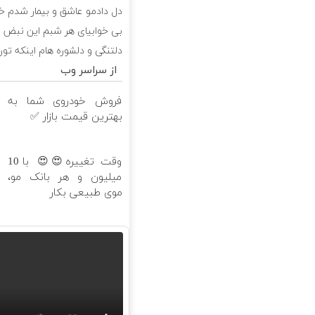
 خواب تورو دیدم و بیدار شدم
این نبض نامرتبم از روی عشقه
تورو خیلی میخوام از روی عشقه
از سراسر وب
د
فروش خودروی شما به
بهترین قیمت بازار ✅
ه
ا
وقت تغییره😍😍 با 10
میلیون و هر بانک مو،

موی طبیعی بکار