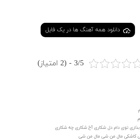
دانلود همه آهنگ ها در یک فایل
3/5 - (2 امتیاز)
ﻢ
ﺑﺬاری ﺗﻮی دام دل ﺷﻜﺎری آخ ﺷﻜﺎری ﭼﻪ ﺷﻜﺎری
ﻰ ﻛﺎﺷﻜﻰ ﻣﺎل ﻣﻦ ﺷﻰ ﻣﺎل ﻣﻦ ﺷﻰ