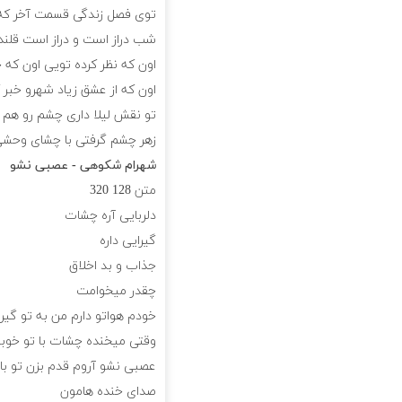
ﺗﻮی ﻓﺼﻞ زﻧﺪﮔﻰ ﻗﺴﻤﺖ آﺧﺮ ﻛﻪ
ﺷﺐ دراز اﺳﺖ و دراز اﺳﺖ ﻗﻠﻨﺪ
اون ﻛﻪ ﻧﻈﺮ ﻛﺮده ﺗﻮﻳﻰ اون ﻛﻪ 
اون ﻛﻪ از ﻋﺸﻖ زﻳﺎد ﺷﻬﺮو ﺧﺒﺮ 
ﺗﻮ ﻧﻘﺶ ﻟﻴﻠﺎ داری ﭼﺸﻢ رو ﻫﻢ 
زﻫﺮ ﭼﺸﻢ ﮔﺮﻓﺘﻰ ﺑﺎ ﭼﺸﺎی وﺣﺸ
شهرام شکوهی - عصبی نشو
متن
128
320
دلربایی آره چشات
گیرایی داره
جذاب و بد اخلاق
چقدر میخوامت
خودم هواتو دارم من به تو گیره
وقتی میخنده چشات با تو خوبه
عصبی نشو آروم قدم بزن تو با
صدای خنده هامون