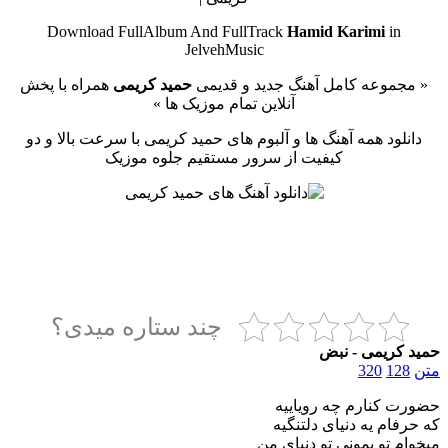
Download FullAlbum And FullTrack
Hamid Karimi
in
JelvehMusic
« مجموعه کامل آهنگ جدید و قدیمی
حمید کریمی
همراه با پخش
آنلاین تمام موزیک ها »
دانلود همه آهنگ ها و آلبوم های حمید کریمی با سرعت بالا و دو
کیفیت از سرور مستقیم جلوه موزیک
چند ستاره میدی؟
حمید کریمی - نبض
متن
128
320
حضورت کنارم چه رویاییه
که حرفام یه دنیای دلتنگیه
میخوام تو بمونی تو دنیای من