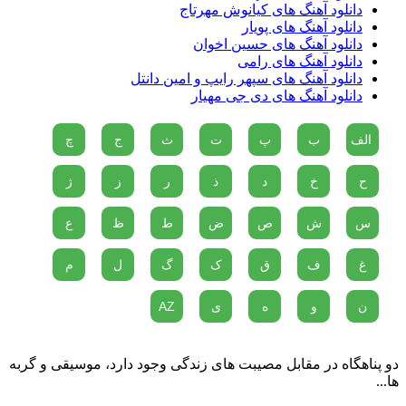
دانلود آهنگ های کیانوش مهرتاج
دانلود آهنگ های پویار
دانلود آهنگ های حسین اخوان
دانلود آهنگ های رامی
دانلود آهنگ های سپهر رایپ و امین دانتل
دانلود آهنگ های دی جی مهیار
الف
ب
پ
ت
ث
ج
چ
ح
خ
د
ذ
ر
ز
ژ
س
ش
ص
ض
ط
ظ
ع
غ
ف
ق
ک
گ
ل
م
ن
و
ه
ی
AZ
دو پناهگاه در مقابل مصیبت های زندگی وجود دارد، موسیقی و گربه
ها...