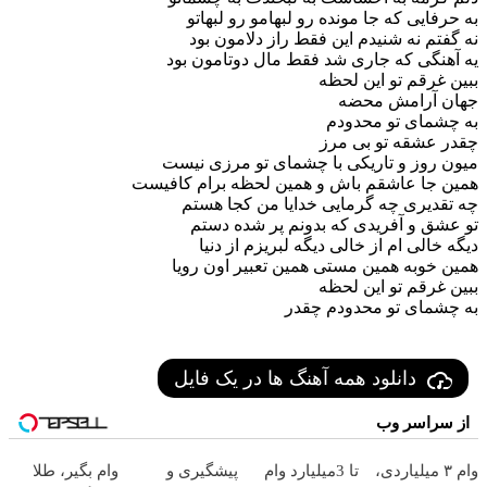
به حرفایی که جا مونده رو لبهامو رو لبهاتو
نه گفتم نه شنیدم این فقط راز دلامون بود
یه آهنگی که جاری شد فقط مال دوتامون بود
ببین غرقم تو این لحظه
جهان آرامش محضه
به چشمای تو محدودم
چقدر عشقه تو بی مرز
میون روز و تاریکی با چشمای تو مرزی نیست
همین جا عاشقم باش و همین لحظه برام کافیست
چه تقدیری چه گرمایی خدایا من کجا هستم
تو عشق و آفریدی که بدونم پر شده دستم
دیگه خالی ام از خالی دیگه لبریزم از دنیا
همین خوبه همین مستی همین تعبیر اون رویا
ببین غرقم تو این لحظه
به چشمای تو محدودم چقدر
دانلود همه آهنگ ها در یک فایل
از سراسر وب
وام ۳ میلیاردی،
تا 3میلیارد وام
پیشگیری و
وام بگیر، طلا