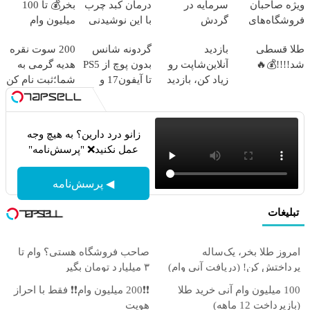
ویژه صاحبان
سرمایه در
درمان کبد چرب
بخر💰 تا 100
فروشگاه‌های
گردش
با این نوشیدنی
میلیون وام
آنلاین و حضوری
فروشندگان =>
گیاهی
فوری بدون
طلا قسطی
بازدید
گردونه شانس
200 سوت نقره
فروشگاهت رو
ضامن
شد!!!!💰🔥
آنلاین‌شاپت رو
بدون پوچ از PS5
هدیه گرمی به
ثبت کن
زیاد کن، بازدید
تا آیفون17 و
شما؛ثبت نام کن
بالاتر = درآمد
بیت کوین 🔥
بیشتر
زانو درد دارین؟ به هیچ وجه
عمل نکنید❌ "پرسش‌نامه"
◀ پرسش‌نامه
تبلیغات
امروز طلا بخر، یک‌ساله
صاحب فروشگاه هستی؟ وام تا
پرداختش کن! (دریافت آنی وام)
۳ میلیارد تومان بگیر
100 میلیون وام آنی خرید طلا
❗❗200 میلیون وام❗❗ فقط با احراز
(بازپرداخت 12 ماهه)
هویت