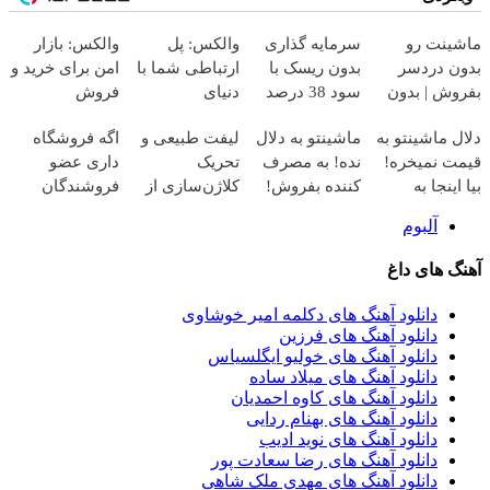
ماشینت رو
سرمایه گذاری
والکس: پل
والکس: بازار
بدون دردسر
بدون ریسک با
ارتباطی شما با
امن برای خرید و
بفروش | بدون
سود 38 درصد
دنیای
فروش
کمسیون 😍
سالانه📈
سرمایه‌گذاری
دارایی‌های
دلال ماشینتو به
ماشینتو به دلال
لیفت طبیعی و
اگه فروشگاه
دیجیتال
دیجیتال
قیمت نمیخره!
نده! به مصرف
تحریک
داری عضو
بیا اینجا به
کننده بفروش!
کلاژن‌سازی از
فروشندگان
قیمت
بدون پاسخ به
داخل پوست با
دیجی پی شو 3
آلبوم
بفروش*فقط
یک تماس
24ماه ماندگاری
میلیارد وام بگیر
خریدار واقعی*
✅ جوان شو
آهنگ های داغ
دانلود آهنگ های دکلمه امیر خوشاوی
دانلود آهنگ های فرزین
دانلود آهنگ های خولیو ایگلسیاس
دانلود آهنگ های میلاد ساده
دانلود آهنگ های کاوه احمدیان
دانلود آهنگ های بهنام ردایی
دانلود آهنگ های نوید ادیب
دانلود آهنگ های رضا سعادت پور
دانلود آهنگ های مهدی ملک شاهی