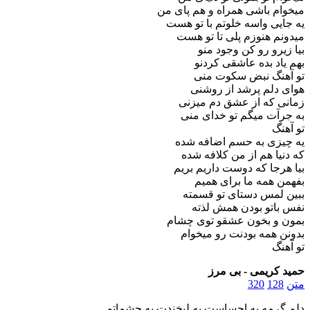
میخوام باشی همراه و هم پای من
یه جایی واسه خلوتم با تو هست
میدونم هنوزم پلی تا تو هست
بیا زیرو رو کن وجود منو
بهم یاد بده عاشقی کردنو
تو آهنگ نبض سکوت منی
هوای دلم پرشد از روشنی
زمانی که از عشق دم میزنی
به جرآت میگم تو خدای منی
تو آهنگ
یه چیزی به حسم اضافه شده
که دنیا هم از من کلافه شده
بیا هرجا که دوست داریم بریم
بفهمن همه ما برای همیم
ببین لمس دستای تو قسمته
نفس باتو بودن همش لذته
بمون و بخون عشقو توی چشام
بدونن همه بودنت رو میخوام
تو آهنگ
حمید کریمی - بی مرز
متن
128
320
دلم گرمه به احساست به لبخندت به چشماتو