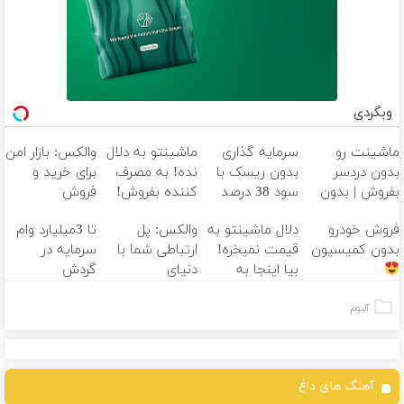
وبگردی
ماشینت رو
سرمایه گذاری
ماشینتو به دلال
والکس: بازار امن
بدون دردسر
بدون ریسک با
نده! به مصرف
برای خرید و
بفروش | بدون
سود 38 درصد
کننده بفروش!
فروش
کمسیون
سالانه
بدون پاسخ به
دارایی‌های
فروش خودرو
دلال ماشینتو به
والکس: پل
تا 3میلیارد وام
یک تماس
دیجیتال
بدون کمیسیون
قیمت نمیخره!
ارتباطی شما با
سرمایه در
بیا اینجا به
دنیای
گردش
قیمت
سرمایه‌گذاری
فروشندگان =>
بفروش*فقط
دیجیتال
فروشگاهت رو
آلبوم
خریدار واقعی*
ثبت کن
آهنگ های داغ