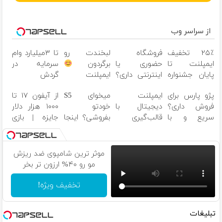
از سراسر وب
۲۵٪ تخفیف
فروشگاه
لبخندت رو
تا ۳میلیارد وام
ایمپلنت تا
حضوری یا
برگردون
سرمایه در
پایان جشنواره
اینترنتی داری؟
ایمپلنت
گردش
راحت محصول
اقساطی
فروشندگان =>
پژو پارس برای
ایمپلنت
میخوای S5
از آیفون ۱۷ تا
و خدماتت رو
فقط ۲۵
فروشگاهت رو
فروش داری؟
دیجیتال با
خودتو
۱۰۰۰ هزار دلار
بفروش
میلیون
ثبت کن
سریع و با
قالب‌گیری
بفروشی؟ اینجا
جایزه | بازی
امنیت بفروش
دیجیتال |
سریع و
کن ، گردونه
مشاوره رایگان
منصفانه تر
بچرخون
بفروش
موثر ترین شامپوی ضد ریزش
مو رو ۴۰% ارزون تر بخر
تخفیف ویژه!
تبلیغات