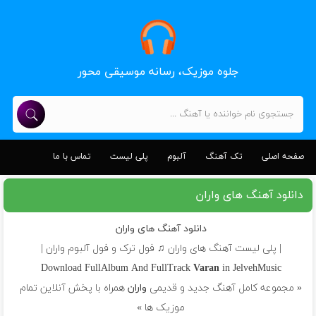
جلوه موزیک، رسانه موسیقی محور
صفحه اصلی
تک آهنگ
آلبوم
پلی لیست
تماس با ما
دانلود آهنگ های واران
دانلود آهنگ های واران
| پلی لیست آهنگ های واران ♫ فول ترک و فول آلبوم واران |
Download FullAlbum And FullTrack
Varan
in JelvehMusic
« مجموعه کامل آهنگ جدید و قدیمی
واران
همراه با پخش آنلاین تمام
موزیک ها »