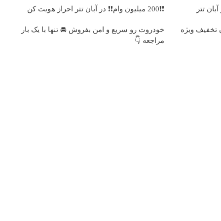
❗❗200 میلیون وام❗❗ در آبان تتر احراز هویت کن
 پایین با 10 میلیون تخفیف ویژه
خودروت رو سریع و امن بفروش 🚘 تنها با یک بار
مراجعه 👇