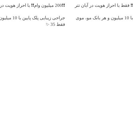
❗❗200 میلیون وام❗❗ با احراز هویت در آبان تتر
وقت تغییره😍😍 با 10 میلیون و هر بانک مو، موی
جراحی زیبایی پلک
فقط 35 ✨