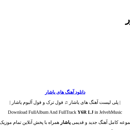
ر
دانلود آهنگ های یاشار
| پلی لیست آهنگ های یاشار ♫ فول ترک و فول آلبوم یاشار |
Download FullAlbum And FullTrack
Y6R LJ
in JelvehMusic
وعه کامل آهنگ جدید و قدیمی
یاشار
همراه با پخش آنلاین تمام موزیک 