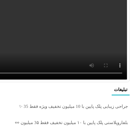
تبلیغات
جراحی زیبایی پلک پایین با 10 میلیون تخفیف ویژه فقط 35 ✨
بلفاروپلاستی پلک پایین با ۱۰ میلیون تخفیف فقط 3۵ میلیون 👀