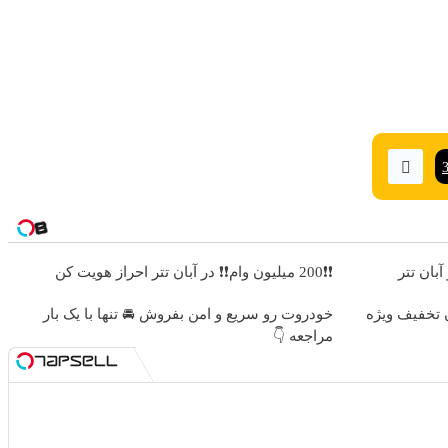
❗❗200 میلیون وام❗❗ در آبان تتر احراز هویت کن
 پایین با 10 میلیون تخفیف ویژه
خودروت رو سریع و امن بفروش 🚘 تنها با یک بار
مراجعه 👇