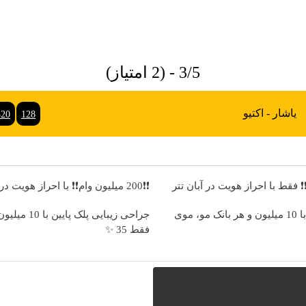
3/5 - (2 امتیاز)
یاشار - اکتیو
320
128
❗❗200 میلیون وام❗❗ با احراز هویت در آبان تتر
وقت تغییره😍😍 با 10 میلیون و هر بانک مو، موی
جراحی زیبایی پلک
فقط 35 ✨