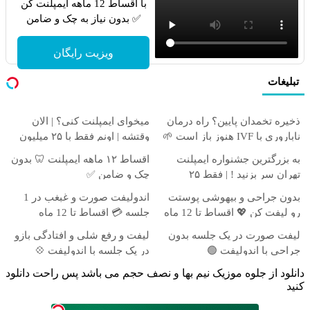
با اقساط 12 ماهه ایمپلنت کن
✅ بدون نیاز به چک و ضامن
ویزیت رایگان
تبلیغات
ذخیره تخمدان پایین؟ راه درمان
میخوای ایمپلنت کنی؟ | الان
ناباروری با IVF هنوز باز است 🌱
وقتشه | اونم فقط با ۲۵ میلیون
تومان!!!
به بزرگترین جشنواره ایمپلنت
اقساط ۱۲ ماهه ایمپلنت 🦷 بدون
تهران سر بزنید ! | فقط ۲۵
چک و ضامن ✅
میلیون !
بدون جراحی و بیهوشی پوستت
اندولیفت صورت و غبغب در 1
رو لیفت کن 💖 اقساط تا 12 ماه
جلسه 💳 اقساط تا 12 ماه
لیفت صورت در یک جلسه بدون
لیفت و رفع شلی و افتادگی بازو
جراحی با اندولیفت 🟢
در یک جلسه با اندولیفت 💠
دانلود از جلوه موزیک نیم بها و نصف حجم می باشد پس راحت دانلود
کنید