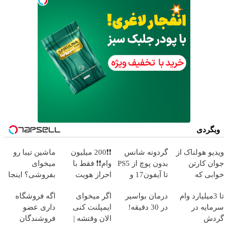
وبگردی
ویدیو هولناک از
گردونه شانس
❗❗200 میلیون
ماشین تیبا رو
جوان کارتن
بدون پوچ از PS5
وام❗❗ فقط با
میخوای
خوابی که
تا آیفون17 و
احراز هویت
بفروشی؟ اینجا
میلیاردر شد.
بیت کوین 🔥
بدون آگهی و در
تا 3میلیارد وام
درمان بواسیر
اگر میخوای
اگه فروشگاه
آموزش رایگان
چند ساعت
سرمایه در
در 30 دقیقه!
ایمپلنت کنی
داری عضو
بفروشش
گردش
الان وقتشه |
فروشندگان