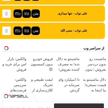
متن
128
320
علی نواب - تنها میذاری
متن
128
320
علی نواب - سنی الله
از سراسر وب
ماشینت رو
ماشینتو به دلال
فروش خودرو
والکس: بازار
بدون دردسر
نده! به مصرف
بدون کمیسیون
امن برای خرید و
بفروش | بدون
کننده بفروش!
😍
فروش
کمسیون 😍
بدون پاسخ به
دارایی‌های
دلال ماشینتو به
تا 3میلیارد وام
لیفت طبیعی و
والکس:
یک تماس
دیجیتال
قیمت نمیخره!
سرمایه در
تحریک
سرزمین
بیا اینجا به
گردش
کلاژن‌سازی از
فرصت‌های
قیمت
فروشندگان =>
داخل پوست با
سرمایه‌گذاری
بفروش*فقط
فروشگاهت رو
24ماه ماندگاری
دیجیتال شما
خریدار واقعی*
ثبت کن
✅ جوان شو