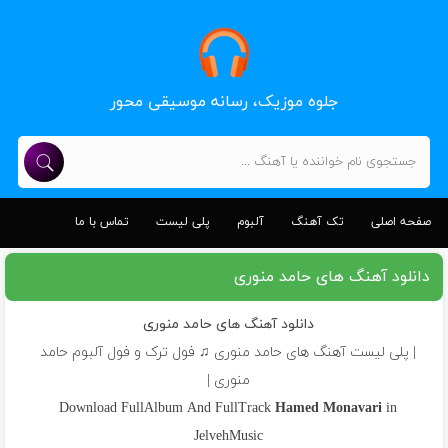
جلوه موزیک، رسانه موسیقی محور
صفحه اصلی
تک آهنگ
آلبوم
پلی لیست
تماس با ما
دانلود آهنگ های حامد منوری
دانلود آهنگ های حامد منوری
| پلی لیست آهنگ های حامد منوری ♫ فول ترک و فول آلبوم حامد
منوری |
Download FullAlbum And FullTrack
Hamed Monavari
in
JelvehMusic