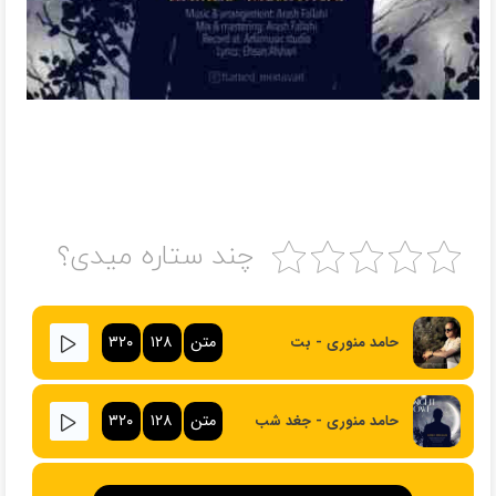
چند ستاره میدی؟
متن
۱۲۸
۳۲۰
حامد منوری - بت
متن
۱۲۸
۳۲۰
حامد منوری - جغد شب