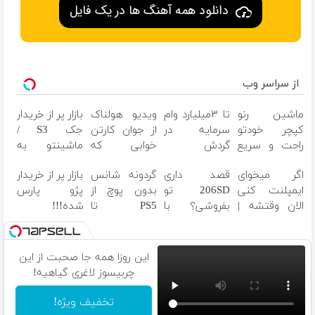
دانلود همه آهنگ ها در یک فایل
از سراسر وب
ماشین رنو
تا ۳میلیارد وام
ویدیو هولناک
بازار پر از خریدار
کپچر خودتو
سرمایه در
از جوان کارتن
جک S3 /
راحت و سریع
گردش
خوابی که
ماشینتو به
بفروش
فروشندگان =>
میلیاردر شد.
راحتی بفروش
اگر میخوای
قصد داری
گردونه شانس
بازار پر از خریدار
فروشگاهت رو
آموزش رایگان
ایمپلنت کنی
206SD تو
بدون پوچ از
پژو پارس
ثبت کن
الان وقتشه |
بفروشی؟ با
PS5 تا
شده!!!
فقط با ۲۵
خودرو45 سریع
آیفون17 و
ماشینتو اینجا
میلیون
و امن بفروش
بیت کوین
به راحتی
تومان!!!
بفروش
این روزا همه جا صحبت از این
چربیسوز لاغری گیاهیه!
تخفیف ویژه!