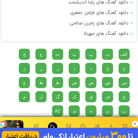
دانلود آهنگ های رضا اندیشمند
دانلود آهنگ های فرامرز جعفری
دانلود آهنگ های رامین صالحی
دانلود آهنگ های مهرداد
الف
ب
پ
ت
ث
ج
چ
ح
خ
د
ذ
ر
ز
ژ
س
ش
ص
ض
ط
ظ
ع
غ
ف
ق
ک
گ
ل
م
ن
و
ه
ی
AZ
دو پناهگاه در مقابل مصیبت های زندگی وجود دارد، موسیقی و گربه ها...