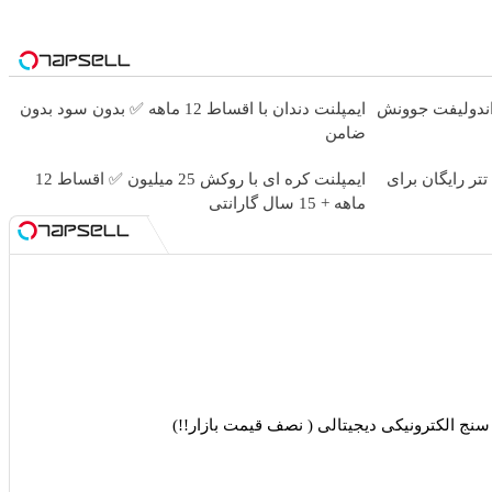
اندولیفت جوونش
ایمپلنت دندان با اقساط 12 ماهه ✅ بدون سود بدون
ضامن
جشنواره فوق‌العاده ورسلند💰🔥 50 تتر رایگان برای
ایمپلنت کره ای با روکش 25 میلیون ✅ اقساط 12
ماهه + 15 سال گارانتی
نج الکترونیکی دیجیتالی ( نصف قیمت بازار!!)