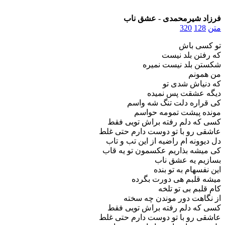
فرزاد شیرمحمدی - عشق ناب
متن
128
320
تو کسی باش
که رفتن بلد نیست
شکستن بلد نیست نمیره
من همونم
که دنیاش شدی تو
دیگه عشقت پس نمیده
کی قراره دلت تنگ شه واسم
مونده پیشت تمومه حواسم
کسی که دلم رفته براش تویی فقط
عاشقی رو با تو دوست دارم حتی غلط
دل دیوونه ام راضیه از این تب و تاب
کی میشه بذاریم عکسمون تو یه قاب
بسازیم یه عشق ناب
این نفسهام به تو بنده
میشه قلبم هی دورت بگرده
کام قلبم بی تو تلخه
از نگاهت دور موندن چه سخته
کسی که دلم رفته براش تویی فقط
عاشقی رو با تو دوست دارم حتی غلط