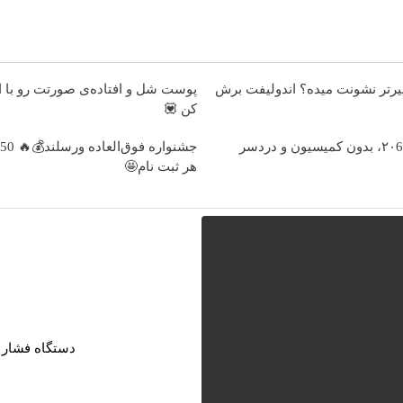
رتر نشونت میده؟ اندولیفت برش
پوست شل و افتاده‌ی صورتت رو با 
کن 💟
هر ثبت نام🤩
دستگاه فشار س