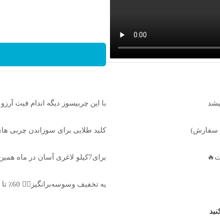
یشد
با این چربیسوز دیگه اندام فیت آر
ت سفارش)
کلید طلایی برای سوزاندن چربی های مزاحم بدن(0
برای7کیلو لاغری آسان در ماه همین حالا اقدام کن!سفارش با قیمت قدیم
یه تخفیف وسوسه‌برانگیز👈🏻 60٪ تا امشب! با چربیسوز گیاهی آسون لاغر شو
نید