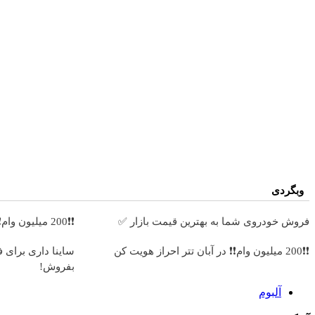
وبگردی
فروش خودروی شما به بهترین قیمت بازار ✅
❗❗200 میلیون وام❗❗ فقط با احراز هویت در آبان تتر
❗❗200 میلیون وام❗❗ در آبان تتر احراز هویت کن
ساینا داری برای 
بفروش!
آلبوم