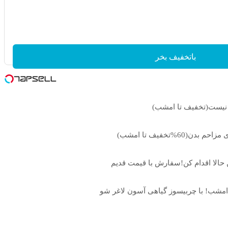
باتخفیف بخر
زو نیست(تخفیف تا امشب)
6%تخفیف تا امشب)