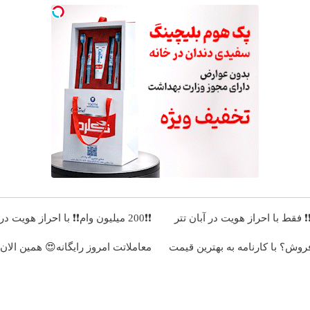
❗❗200 میلیون وام❗❗ با احراز هویت در آبان تتر
فروش؟ با کارنامه به بهترین قیمت
معاملاتت امروز رایگانه😍 همین الان