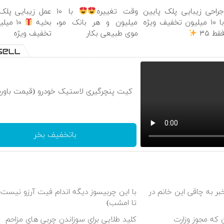
راحی زیبایی پلک پایین
وقت تغییره
با ۱۰
عمل زیبایی پلک
با ۱۰ میلیون تخفیف ویژه
میلیون و هر بانک مو،
بخیه
۱۰ میل
قط ۳۵
موی طبیعی بکار
تخفیف ویژه
کیت پنچرگیری لاستیک خودرو (قیمت باورن
باتخفیف بخر
ر به چاقی این خانم در
با این چربیسوز دیگه اندام فیت آرزو نیست
تا امشب)
 که مجوز وزارت
کلید طلایی برای سوزاندن چربی های مزاحم