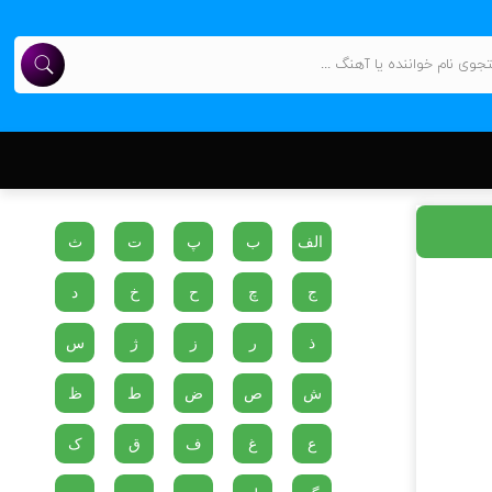
الف
ب
پ
ت
ث
ج
چ
ح
خ
د
ذ
ر
ز
ژ
س
ش
ص
ض
ط
ظ
ع
غ
ف
ق
ک