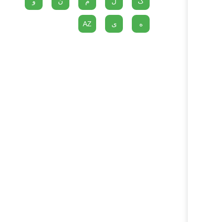
گ
ل
م
ن
و
ه
ی
AZ