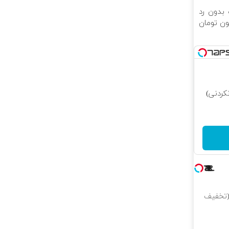
 بدون رد
یون تومان
کردنی)
(تخفیف