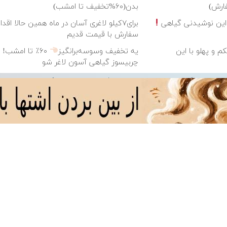
ارش)
بدن(۶۰%تخفیف تا امشب)
برای۷کیلو لاغری آسان در ماه همین حالا اقد
سفارش با قیمت قدیم
م و پهلو با این
یه تخفیف وسوسه‌برانگیز
۶۰٪ تا امشب! ب
چربیسوز گیاهی آسون لاغر شو
 از جلوه موزیک نیم بها و نصف حجم می باشد پس راحت دانلود کنید