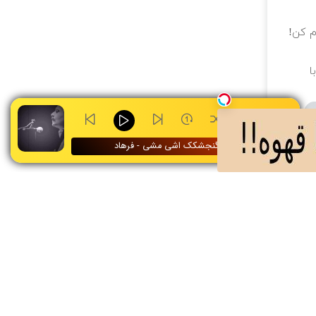
ام کن!
ا
۰:۰۰
گنجشکک اشی مشی - فرهاد