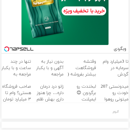
وبگردی
تا 3میلیارد وام
وقتشه
بدون نیاز به
تنها در چند
سرمایه در
فروشگاهت
آگهی و با یکبار
ساعت و با یکبار
گردش
بیشتر بفروشه (
مراجعه
مراجعه به
فروشندگان =>
همین الان ثبت
خودرو45
میدونستی 207
لبخندت رو
زانو درد درمان
صاحب فروشگاه
فروشگاهت رو
نام کن )
خودت رو
برگردون 😊
داره… چرا هنوز
هستی؟ وام تا
ثبت کن
میتونی روهوا
ایمپلنت
داری بهش ظلم
۳ میلیارد تومان
بفروشی؟اینجا
اقساطی 🦷 فقط
می‌کنی؟
بگیر
سریع و راحت
۲۵ میلیون
آلبوم
بفروش