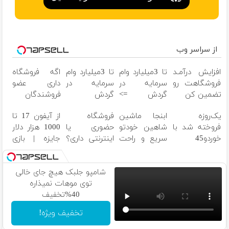
از سراسر وب
افزایش درآمـد
تا 3میلیارد وام
تا 3میلیارد وام
اگه فروشگاه
فروشگاهت رو
سرمایه در
سرمایه در
داری عضو
تضمین کن
گردش =>
گردش
فروشندگان
فروشگاهت رو
فروشندگان =>
دیجی پی شو ،
یک‌روزه
ابنجا ماشین
فروشگاه
از آیفون 17 تا
ثبت کن
فروشگاهت رو
فروش رو بالا
فروخته شد با
شاهین خودتو
حضوری یا
1000 هزار دلار
ثبت کن
ببر
خوردو45
سریع و راحت
اینترنتی داری؟
جایزه | بازی
بفروش
راحت محصول
کن ، گردونه
و خدماتت رو
بچرخون
بفروش
شامپو جلبک هیچ جای خالی
توی موهات نمیذاره
40%تخفیف
تخفیف ویژه!