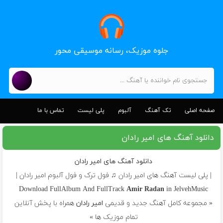
جلوه موزیک، رسانه موسیقی محور
صفحه اصلی
تک آهنگ
آلبوم
پلی لیست
تماس با ما
دانلود آهنگ های امیر رادان
دانلود آهنگ های امیر رادان
| پلی لیست آهنگ های امیر رادان ♫ فول ترک و فول آلبوم امیر رادان |
Download FullAlbum And FullTrack
Amir Radan
in JelvehMusic
« مجموعه کامل آهنگ جدید و قدیمی
امیر رادان
همراه با پخش آنلاین
تمام موزیک ها »