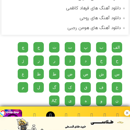
دانلود آهنگ های فرهاد کاظمی
دانلود آهنگ های روحی
دانلود آهنگ های هومن رجبی
الف
ب
پ
ت
ث
ج
چ
ح
خ
د
ذ
ر
ز
ژ
س
ش
ص
ض
ط
ظ
ع
غ
ف
ق
ک
گ
ل
م
ن
و
ه
ی
AZ
دو پناهگاه در مقابل مصیبت های زندگی وجود دارد، موسیقی و گربه ها...
۰:۰۰
روزای رنگی - امیر رادان