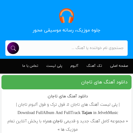
جلوه موزیک، رسانه موسیقی محور
صفحه اصلی
تک آهنگ
آلبوم
پلی لیست
تماس با ما
دانلود آهنگ های تاجان
دانلود آهنگ های تاجان
| پلی لیست آهنگ های تاجان ♫ فول ترک و فول آلبوم تاجان |
Download FullAlbum And FullTrack
Tajan
in JelvehMusic
« مجموعه کامل آهنگ جدید و قدیمی
تاجان
همراه با پخش آنلاین تمام
موزیک ها »