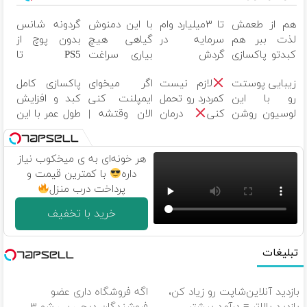
هم از طعمش
تا ۳میلیارد وام
با این دمنوش
گردونه شانس
لذت ببر هم
سرمایه در
گیاهی هیچ
بدون پوچ از
کبدتو پاکسازی
گردش
بیاری سراغت
PS5 تا
کن(با تخفیف
فروشندگان =>
نمیاد
آیفون17 و
زیبایی پوستت
لازم نیست
اگر میخوای
پاکسازی کامل
ویژه)
فروشگاهت رو
بیت کوین
رو با این
کمردرد رو تحمل
ایمپلنت کنی
کبد و افزایش
ثبت کن
لوسیون روشن
کنی
درمان
الان وقتشه |
طول عمر با این
کننده چندبرابر
بدون جراحی و
فقط با ۲۵
نوشیدنی
کن
قرص
میلیون
گیاهی (خرید
(پرسشنامه)
تومان!!!
با تخفیف)
هر خونه‌ای به ی میخکوب نیاز
داره
با کمترین قیمت و
پرداخت درب منزل
خرید با تخفیف
تبلیغات
بازدید آنلاین‌شاپت رو زیاد کن،
اگه فروشگاه داری عضو