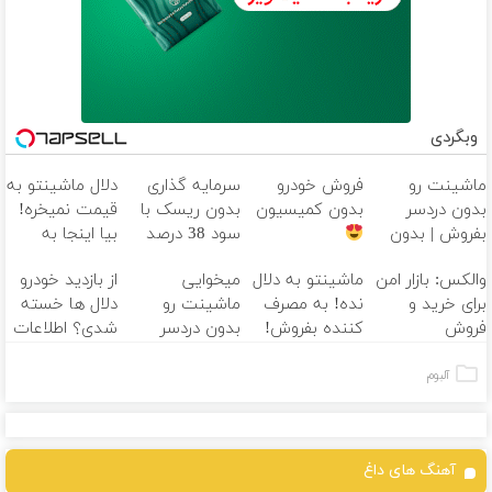
وبگردی
ماشینت رو
فروش خودرو
سرمایه گذاری
دلال ماشینتو به
بدون دردسر
بدون کمیسیون
بدون ریسک با
قیمت نمیخره!
بفروش | بدون
سود 38 درصد
بیا اینجا به
کمسیون
سالانه
قیمت
والکس: بازار امن
ماشینتو به دلال
میخوایی
از بازدید خودرو
بفروش*فقط
برای خرید و
نده! به مصرف
ماشینت رو
دلال ها خسته
خریدار واقعی*
فروش
کننده بفروش!
بدون دردسر
شدی؟ اطلاعات
دارایی‌های
بدون پاسخ به
بفروشی؟ بدون
ماشینت رو
دیجیتال
یک تماس
کمیسیون
اینجا ثبت کن
آلبوم
آهنگ های داغ