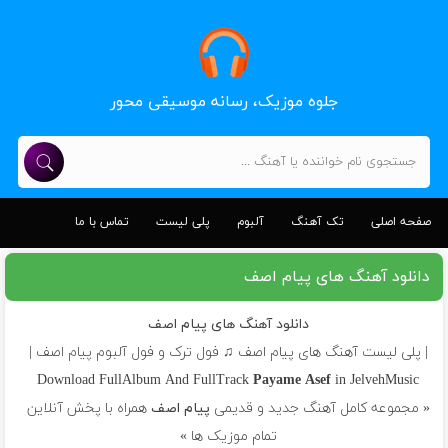
جلوه موزیک، رسانه موسیقی محور
صفحه اصلی
تک آهنگ
آلبوم
پلی لیست
تماس با ما
دانلود آهنگ های پیام اصف
دانلود آهنگ های پیام اصف
| پلی لیست آهنگ های پیام اصف ♫ فول ترک و فول آلبوم پیام اصف |
Download FullAlbum And FullTrack
Payame Asef
in JelvehMusic
« مجموعه کامل آهنگ جدید و قدیمی
پیام اصف
همراه با پخش آنلاین
تمام موزیک ها »