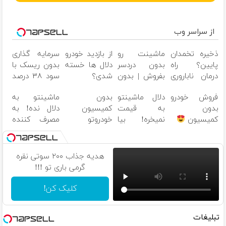
از سراسر وب
ذخیره تخمدان
ماشینت رو
از بازدید خودرو
سرمایه گذاری
پایین؟ راه
بدون دردسر
دلال ها خسته
بدون ریسک با
درمان ناباروری
بفروش | بدون
شدی؟
سود ۳۸ درصد
با IVF هنوز باز
کمسیون
اطلاعات
سالانه
فروش خودرو
دلال ماشینتو
بدون
ماشینتو به
است
ماشینت رو
بدون
به قیمت
کمیسیون
دلال نده! به
اینجا ثبت کن
کمیسیون
نمیخره! بیا
خودروتو
مصرف کننده
اینجا به قیمت
بفروش
بفروش! بدون
بفروش*فقط
پاسخ به یک
خریدار واقعی*
تماس
هدیه جذاب ۲۰۰ سوتی نقره
گرمی باری تو !!!
کلیک کن!
تبلیغات