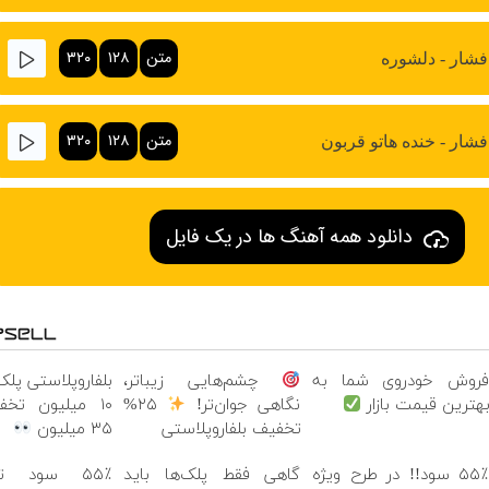
متن
۱۲۸
۳۲۰
فشار - دلشوره
متن
۱۲۸
۳۲۰
فشار - خنده هاتو قربون
دانلود همه آهنگ ها در یک فایل
روش خودروی شما به
چشم‌هایی زیباتر،
بلفاروپلاستی پلک
هترین قیمت بازار
نگاهی جوان‌تر!
۲۵%
۱۰ میلیون تخ
تخفیف بلفاروپلاستی
۳۵ میلیون
۵۵٪ سود!! در طرح ویژه
گاهی فقط پلک‌ها باید
۵۵٪ سود ت