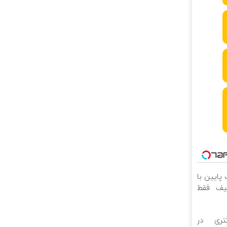
 پایین با
فیف فقط
تری در