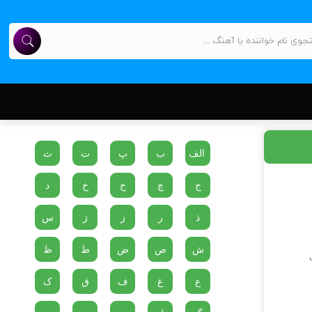
الف
ب
پ
ت
ث
ج
چ
ح
خ
د
ذ
ر
ز
ژ
س
ش
ص
ض
ط
ظ
ع
غ
ف
ق
ک