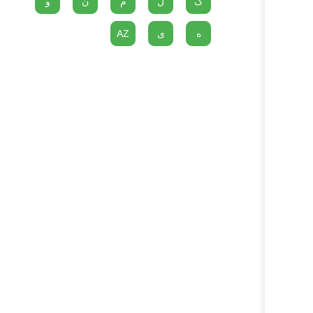
گ
ل
م
ن
و
ه
ی
AZ