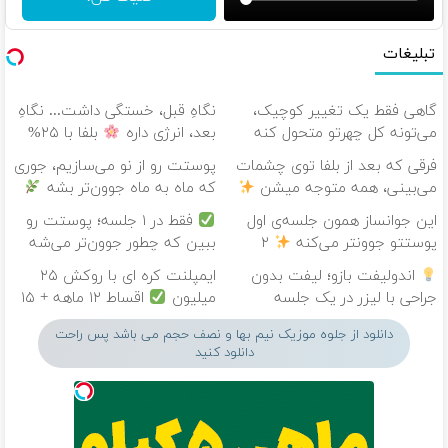
تبلیغات
گاهی فقط یک تغییر کوچیک،
نگاهِ قبل، خستگی داشت... نگاهِ
می‌تونه کل چهرتو متحول کنه
بعد، انرژی داره
بلفا با ۲۵%
تغییر طبیعی
تخفیف
فرقی که بعد از بلفا توی چشمات
پوستت رو از نو می‌سازیم، جوری
می‌بینی، همه متوجه میشن
که ماه به ماه جوون‌تر بشه
این جوانساز همون جلسه‌ی اول
فقط در ۱ جلسه؛ پوستت رو
پوستتو جوونتر می‌کنه
۲
ببین که چطور جوون‌تر می‌شه
سال ماندگاری داره
اندولیفت بازو؛ لیفت بدون
ایمپلنت کره ای با روکش ۲۵
جراحی با لیزر در یک جلسه
میلیون
اقساط ۱۲ ماهه + ۱۵
سال گارانتی
دانلود از جلوه موزیک نیم بها و نصف حجم می باشد پس راحت
دانلود کنید