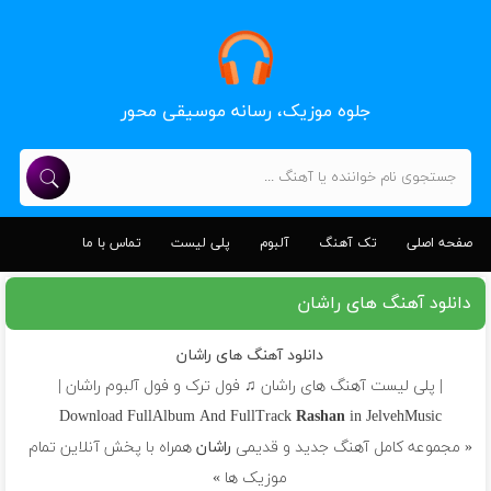
جلوه موزیک، رسانه موسیقی محور
صفحه اصلی
تک آهنگ
آلبوم
پلی لیست
تماس با ما
دانلود آهنگ های راشان
دانلود آهنگ های راشان
| پلی لیست آهنگ های راشان ♫ فول ترک و فول آلبوم راشان |
Download FullAlbum And FullTrack
Rashan
in JelvehMusic
« مجموعه کامل آهنگ جدید و قدیمی
راشان
همراه با پخش آنلاین تمام
موزیک ها »