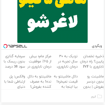
وبگردی
ذخیره تخمدان
نزدیک به ۳۰
مرکز مام؛ بیش
سرمایه گذاری
پایین؟ راه درمان
سال تجربه در
از ۶۵٪ موفقیت
بدون ریسک با
ناباروری با IVF
درمان ناباروری،
درمان ناباروری در
سود 38 درصد
هنوز باز است
با تیم
خاورمیانه
سالانه
ماشینت رو
دلال ماشینتو به
ماشینتو به دلال
والکس: پل
فوق‌تخصصی
بدون دردسر
قیمت نمیخره!
نده! به مصرف
ارتباطی شما با
مام
بفروش | بدون
بیا اینجا به
کننده بفروش!
دنیای
کمسیون
قیمت
بدون پاسخ به
سرمایه‌گذاری
بفروش*فقط
یک تماس
دیجیتال
آلبوم
خریدار واقعی*