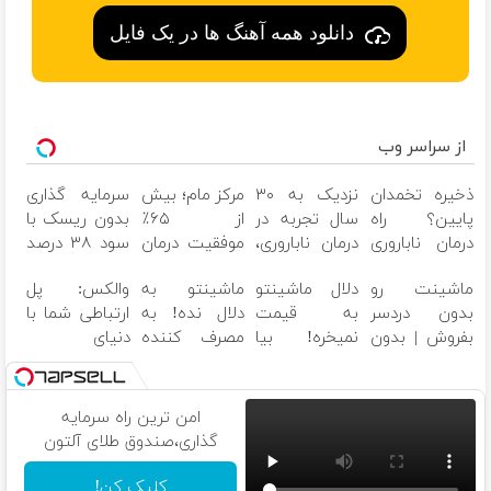
دانلود همه آهنگ ها در یک فایل
از سراسر وب
ذخیره تخمدان
نزدیک به ۳۰
مرکز مام؛ بیش
سرمایه گذاری
پایین؟ راه
سال تجربه در
از ۶۵٪
بدون ریسک با
درمان ناباروری
درمان ناباروری،
موفقیت درمان
سود ۳۸ درصد
با IVF هنوز باز
با تیم
ناباروری در
سالانه
ماشینت رو
دلال ماشینتو
ماشینتو به
والکس: پل
است
فوق‌تخصصی
خاورمیانه
بدون دردسر
به قیمت
دلال نده! به
ارتباطی شما با
مام
بفروش | بدون
نمیخره! بیا
مصرف کننده
دنیای
کمسیون
اینجا به قیمت
بفروش! بدون
سرمایه‌گذاری
بفروش*فقط
پاسخ به یک
دیجیتال
خریدار واقعی*
تماس
امن ترین راه سرمایه
گذاری،صندوق طلای آلتون
کلیک کن!