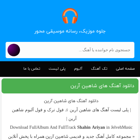
جلوه موزیک، رسانه موسیقی محور
صفحه اصلی
تک آهنگ
آلبوم
پلی لیست
تماس با ما
دانلود آهنگ های شاهین آرین
دانلود آهنگ های شاهین آرین
| پلی لیست آهنگ های شاهین آرین ♫ فول ترک و فول آلبوم شاهین
آرین |
Shahin Ariyan
Download FullAlbum And FullTrack
in JelvehMusic
شاهین آرین
« مجموعه کامل آهنگ جدید و قدیمی
همراه با پخش آنلاین