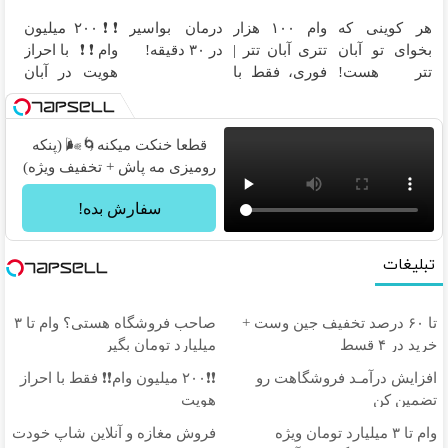
قرص و عمل
فروشندگان =>
و بیت کوین 🔥
فقط با ۲۵
هر کوینی که
وام ۱۰۰ هزار
درمان بواسیر
❗❗۲۰۰ میلیون
فروشگاهت رو
میلیون
بخوای تو آبان
تتری آبان تتر |
در ۳۰ دقیقه!
وام❗❗ با احراز
ثبت کن
تومان!!!
تتر هست!
فوری، فقط با
هویت در آبان
احراز هویت کن
احراز هویت
تتر
قطعا خنکت میکنه🌀🌬️ (پنکه
رومیزی مه پاش + تخفیف ویژه)
سفارش بده!
تبلیغات
تا ۶۰ درصد تخفیف جین وست +
صاحب فروشگاه هستی؟ وام تا ۳
خرید در ۴ قسط
میلیارد تومان بگیر
افزایش درآمـد فروشگاهت رو
❗❗۲۰۰ میلیون وام❗❗ فقط با احراز
تضمین کن
هویت
وام تا ۳ میلیارد تومان ویژه
فروش مغازه و آنلاین شاپ خودت