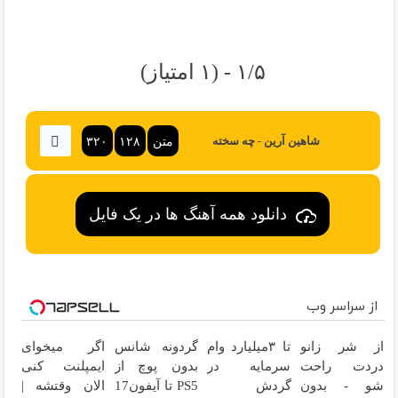
۱/۵ - (۱ امتیاز)
متن
۱۲۸
۳۲۰
شاهین آرین - چه سخته
دانلود همه آهنگ ها در یک فایل
از سراسر وب
از شر زانو
تا ۳میلیارد وام
گردونه شانس
اگر میخوای
دردت راحت
سرمایه در
بدون پوچ از
ایمپلنت کنی
شو - بدون
گردش
PS5 تا آیفون17
الان وقتشه |