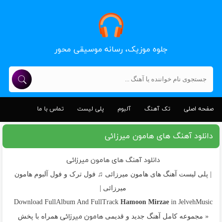
جلوه موزیک، رسانه موسیقی محور
صفحه اصلی
تک آهنگ
آلبوم
پلی لیست
تماس با ما
دانلود آهنگ های هامون میرزائی
دانلود آهنگ های هامون میرزائی
| پلی لیست آهنگ های هامون میرزائی ♫ فول ترک و فول آلبوم هامون
میرزائی |
Hamoon Mirzae
Download FullAlbum And FullTrack
in JelvehMusic
هامون میرزائی
« مجموعه کامل آهنگ جدید و قدیمی
همراه با پخش