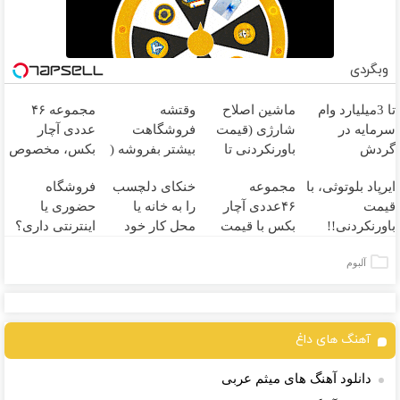
وبگردی
تا 3میلیارد وام
ماشین اصلاح
وقتشه
مجموعه ۴۶
سرمایه در
شارژی (قیمت
فروشگاهت
عددی آچار
گردش
باورنکردنی تا
بیشتر بفروشه (
بکس، مخصوص
فروشندگان =>
امشب)
همین الان ثبت
مردان واقعی!!
ایرپاد بلوتوثی، با
مجموعه
خنکای دلچسب
فروشگاه
فروشگاهت رو
نام کن )
(مشاهده قیمت
قیمت
۴۶عددی آچار
را به خانه یا
حضوری یا
ثبت کن
فوق‌العاده)
باورنکردنی!!
بکس با قیمت
محل کار خود
اینترنتی داری؟
فرصت محدود
باورنکردنی!!
بیاورید! (پنکه مه
راحت محصول و
آلبوم
(فروصت
پاش رومیزی)
خدماتت رو
محدود)
بفروش
آهنگ های داغ
دانلود آهنگ های میثم عربی