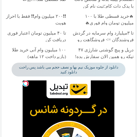
با یدک دات کام؛ثبت نام کن
🔥خرید قسطی طلا با ۱۰۰
❗❗۲۰۰ میلیون وام❗❗ فقط با احراز
میلیون تومان وام فوری🔥
هویت
تا ۳میلیارد وام سرمایه در گردش
تا ۴۰ میلیون تومان اعتبار فوری
فروشندگان => فروشگاهت رو
دریافت کن
ثبت کن
دریل و پیچ گوشتی شارژی ۴۷
۱۰۰ میلیون وام آنی خرید طلا
تیکه رو همین الان سفارش بده!
(بازپرداخت ۱۲ ماهه)
دانلود از جلوه موزیک نیم بها و نصف حجم می باشد پس راحت
دانلود کنید