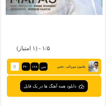
۱/۵ - (۱ امتیاز)
متن
۱۲۸
۳۲۰
هامون میرزائی - نفس
دانلود همه آهنگ ها در یک فایل