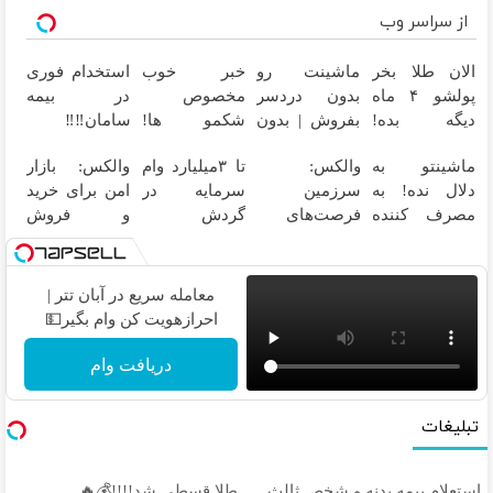
از سراسر وب
الان طلا بخر
ماشینت رو
خبر خوب
استخدام فوری
پولشو ۴ ماه
بدون دردسر
مخصوص
در بیمه
دیگه بده!
بفروش | بدون
شکمو ها!
سامان‼️‼️
سرمایه‌گذاری
کمسیون 😍
آسون ترین
ماشینتو به
والکس:
تا ۳میلیارد وام
والکس: بازار
طلا با اقساط
روش لاغری
دلال نده! به
سرزمین
سرمایه در
امن برای خرید
بی‌بهره
معرفی شد
مصرف کننده
فرصت‌های
گردش
و فروش
بفروش! بدون
سرمایه‌گذاری
فروشندگان =>
دارایی‌های
پاسخ به یک
دیجیتال شما
فروشگاهت رو
دیجیتال
تماس
ثبت کن
معامله سریع در آبان تتر |
احرازهویت کن وام بگیر💵
دریافت وام
تبلیغات
استعلام بیمه بدنه و شخص ثالث
طلا قسطی شد!!!!💰🔥