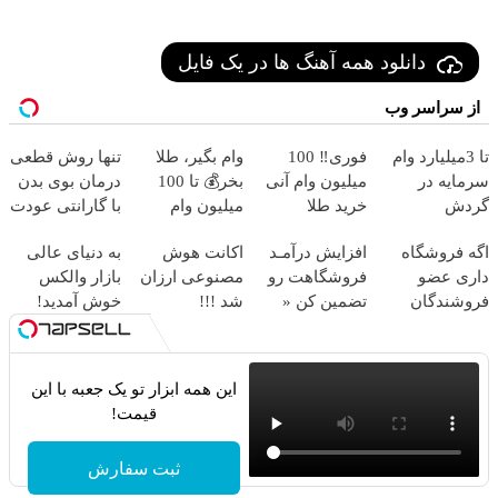
دانلود همه آهنگ ها در یک فایل
از سراسر وب
تا 3میلیارد وام
فوری‼️ 100
وام بگیر، طلا
تنها روش قطعی
سرمایه در
میلیون وام آنی
بخر💰 تا 100
درمان بوی بدن
گردش
خرید طلا
میلیون وام
با گارانتی عودت
فروشندگان =>
فوری بدون
وجه‼️ همین الان
اگه فروشگاه
افزایش درآمـد
اکانت هوش
به دنیای عالی
فروشگاهت رو
ضامن
ببین
داری عضو
فروشگاهت رو
مصنوعی ارزان
بازار والکس
ثبت کن
فروشندگان
تضمین کن «
شد !!!
خوش آمدید!
دیجی پی شو 3
فروشگاهت رو
ترید را آغاز
میلیارد وام بگیر
ثبت کن »
کنید!
این همه ابزار تو یک جعبه با این
قیمت!
ثبت سفارش