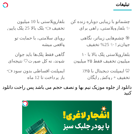
تبلیغات
چشماتو با زیبایی دوباره زنده کن
بلفاروپلاستی با 10 میلیون
✨ بلفاروپلاستی، راهی برای
تخفیف 👈 بلک بالا 25 پلک پایین
جوان‌تر شدن
35
🎯 چشم‌هایی زیباتر، نگاهی
رویای سلامتی، با حمایت تو
جوان‌تر! ✨ 25% تخفیف
واقعی میشه
بلفاروپلاستی
بلفاروپلاستی پلک بالا با ۱۰
گاهی فقط پلک‌ها باید جوان
میلیون تخفیف فقط ۲۵ میلیون
شوند، نه کل صورت🤍 نتیجه‌ای
✅
طبیعی
🦷 ایمپلنت دیجیتال با ۲۵٪
ایمپلنت اقساطی بدون سود 👈
تخفیف + روکش رایگان
باز پرداخت تا 12 ماه
دانلود از جلوه موزیک نیم بها و نصف حجم می باشد پس راحت دانلود
کنید