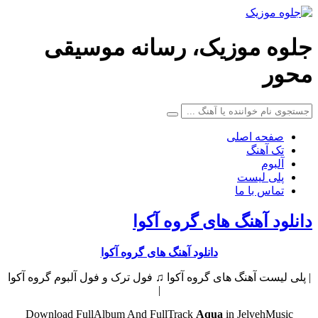
جلوه موزیک، رسانه موسیقی
محور
صفحه اصلی
تک آهنگ
آلبوم
پلی لیست
تماس با ما
دانلود آهنگ های گروه آکوا
دانلود آهنگ های گروه آکوا
| پلی لیست آهنگ های گروه آکوا ♫ فول ترک و فول آلبوم گروه آکوا
|
Download FullAlbum And FullTrack
Aqua
in JelvehMusic