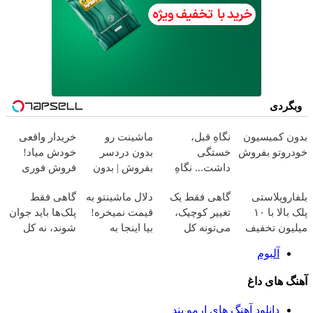
وبگردی
بدون کمیسیون
نگاهِ قبل،
ماشینت رو
خریدار واقعی
خودروتو بفروش
خستگی
بدون دردسر
خودش میاد!
داشت... نگاهِ
بفروش | بدون
فروش فوری
بعد، انرژی داره
کمسیون 😍
ماشین در
بلفاروپلاستی
گاهی فقط یک
دلال ماشینتو به
گاهی فقط
🌸 بلفا با 25%
همراه مکانیک
پلک بالا با ۱۰
تغییر کوچیک،
قیمت نمیخره!
پلک‌ها باید جوان
تخفیف
میلیون تخفیف
می‌تونه کل
بیا اینجا به
شوند، نه کل
فقط ۲۵ میلیون
چهرتو متحول
قیمت
صورت🤍
آلبوم
✅
کنه 💚 تغییر
بفروش*فقط
نتیجه‌ای طبیعی
طبیعی
خریدار واقعی*
آهنگ های داغ
دانلود آهنگ های ارمو بند