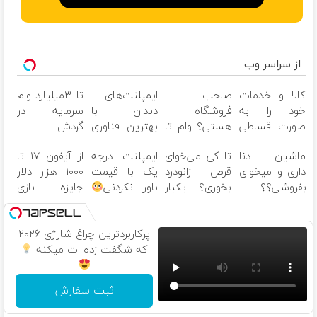
از سراسر وب
کالا و خدمات
صاحب
ایمپلنت‌های
تا ۳میلیارد وام
خود را به
فروشگاه
دندان با
سرمایه در
صورت اقساطی
هستی؟ وام تا
بهترین فناوری
گردش
بفروشید
۳ میلیارد
و مشاوره
فروشندگان =>
ماشین دنا
تا کی می‌خوای
ایمپلنت درجه
از آیفون ۱۷ تا
تومان بگیر
رایگان
فروشگاهت رو
داری و میخوای
قرص زانودرد
یک با قیمت
۱۰۰۰ هزار دلار
ثبت کن
بفروشی؟؟
بخوری؟ یکبار
باور نکردنی
جایزه | بازی
اینجا راحت و
اصولی درمانش
کن ، گردونه
سریع بفروش
کن
بچرخون
پرکاربردترین چراغ شارژی ۲۰۲۶
که شگفت زده ات میکنه
ثبت سفارش