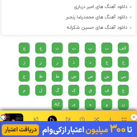
دانلود آهنگ های امیر درباری
دانلود آهنگ های محمدرضا رنجبر
دانلود آهنگ های حسین شکرانه
الف
ب
پ
ت
ث
ج
چ
ح
خ
د
ذ
ر
ز
ژ
س
ش
ص
ض
ط
ظ
ع
غ
ف
ق
ک
گ
ل
م
ن
و
ه
ی
AZ
دو پناهگاه در مقابل مصیبت های زندگی وجود دارد، موسیقی و گربه ها...
۰:۰۰
فراموشم نکن - جمشید جم