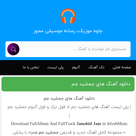
جلوه موزیک، رسانه موسیقی محور
صفحه اصلی
تک آهنگ
آلبوم
پلی لیست
تماس با ما
دانلود آهنگ های جمشید جم
دانلود آهنگ های جمشید جم
| پلی لیست آهنگ های جمشید جم ♫ فول ترک و فول آلبوم جمشید جم
|
Download FullAlbum And FullTrack
Jamshid Jam
in JelvehMusic
« مجموعه کامل آهنگ جدید و قدیمی
جمشید جم
همراه با پخش