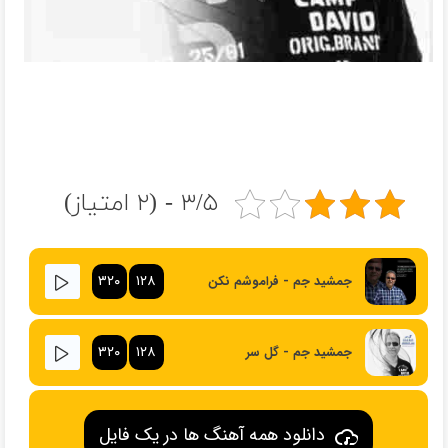
۳/۵ - (۲ امتیاز)
۳۲۰
۱۲۸
جمشید جم - فراموشم نکن
۳۲۰
۱۲۸
جمشید جم - گل سر
دانلود همه آهنگ ها در یک فایل