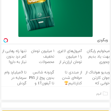
وبگردی
میخوایم رایگان
آمپول‌های لاغری
۱ میلیون تومان
تنها راه رهایی از
بهت یاد بدیم
را ۱ میلیون
تخفیف
کمر درد بدون
چجوری
تومان ارزان‌تر از
محصولات
نیاز به دارو!
پولدارشی! باور
همه‌جا بخر!
لاغری؛ یک قدم
(◂پرسش‌نامه)
ویدیو هولناک از
از مبتدی تا
گردونه شانس
تا 3میلیارد وام
نداری امتحانش
نزدیک‌تر به
جوان کارتن
حرفه‌ای شدن
بدون پوچ از PS5
سرمایه در
مجانیه
شروع کاهش
خوابی که
کنارتانیم
تا آیفون17 و
گردش
وزن
میلیاردر شد.
بیت کوین
فروشندگان =>
آموزش رایگان
فروشگاهت رو
آلبوم
ثبت کن