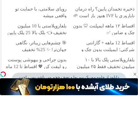
ذخیره تخمدان پایین؟ راه درمان
رویای سلامتی، با حمایت تو
ناباروری با IVF هنوز باز است 🌱
واقعی میشه
اقساط ۱۲ ماهه ایمپلنت 🦷 بدون
بلفاروپلاستی با 10 میلیون
چک و ضامن ✅
تخفیف 👈 بلک بالا 25 پلک پایین
35
اقساط 12 ماهه + گارانتی
🎯 چشم‌هایی زیباتر، نگاهی
شرکتی؛ ایمپلنت بدون چک و
جوان‌تر! ✨ 25% تخفیف
ضامن ✨
بلفاروپلاستی
بلفاروپلاستی پلک بالا با ۱۰
بدون جراحی و بیهوشی پوستت
میلیون تخفیف فقط ۲۵ میلیون
رو لیفت کن 💖 اقساط تا 12 ماه
✅
دانلود از جلوه موزیک نیم بها و نصف حجم می باشد پس راحت
دانلود کنید