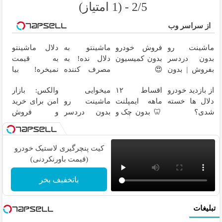
2/5 - (1 امتیاز)
از سراسر وب
ماشینت رو
فروش خودرو
ماشینتو به
دلال ماشینتو
بدون دردسر
بدون کمیسیون
دلال نده! به
به قیمت
بفروش | بدون
😍
مصرف کننده
نمیخره! بیا
کمسیون 😍
بفروش! بدون
اینجا به قیمت
از بازدید خودرو
اقساط ۱۲
میخوایی
والکس: بازار
پاسخ به یک
بفروش*فقط
دلال ها خسته
ماهه ایمپلنت
ماشینت رو
امن برای خرید
تماس
خریدار واقعی*
شدی؟
🦷 بدون چک و
بدون دردسر
و فروش
اطلاعات
ضامن؛ همین
بفروشی؟
دارایی‌های
ماشینت رو
امروز اقدام کن
بدون کمیسیون
دیجیتال
اینجا ثبت کن
✅
کیت پنچرگیری لاستیک خودرو
(قیمت باورنکردنی)
باتخفیف بخر
تبلیغات