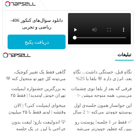
برش می‌گردونه
بفروشی؟ بدون
سرمایه‌گذاری
دارایی‌های
🔰
کمیسیون
دیجیتال
دیجیتال
دانلود سوال‌های کنکور 406-
ریاضی و تجربی
دریافت پکیج
تبلیغات
نگاهِ قبل، خستگی داشت... نگاهِ
گاهی فقط یک تغییر کوچیک،
بعد، انرژی داره 🌸 بلفا با 25%
می‌تونه کل چهرتو متحول کنه 💚
تخفیف
تغییر طبیعی
فرقی که بعد از بلفا توی چشمات
به بزرگترین جشنواره ایمپلنت
می‌بینی، همه متوجه میشن ✨
تهران خوش اومدید! | فقط ۲۵
میلیون !
این جوانساز همون جلسه‌ی اول
میخوای ایمپلنت کنی؟ | الان
پوستتو جوونتر می‌کنه ✨ 2 سال
وقتشه | اونم فقط با ۲۵ میلیون
ماندگاری داره
تومان!!!
✅ فقط در 1 جلسه؛ پوستت رو
💡 اندولیفت بازو؛ لیفت بدون
ببین که چطور جوون‌تر می‌شه
جراحی با لیزر در یک جلسه