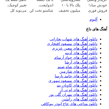
🌸 بلفا با 25%
خودش میاد!
پلک بالا با ۱۰
اندولیفت،
تغییر کوچیک،
تخفیف
فروش فوری
میلیون تخفیف
شکمتو تخت کن
می‌تونه کل
ماشین در
فقط ۲۵ میلیون
👈 اقساط تا 12
چهرتو متحول
آلبوم
همراه مکانیک
✅
ماه
کنه 💚 تغییر
طبیعی
آهنگ های داغ
دانلود آهنگ های شهاب بخارایی
دانلود آهنگ های مسعود افتخاری
دانلود آهنگ های معین عزیزی
دانلود آهنگ های آدینه
دانلود آهنگ های جواد آرسام
دانلود آهنگ های آرشا
دانلود آهنگ های شاه صنم
دانلود آهنگ های شارمین
دانلود آهنگ های حامد پارسا
دانلود آهنگ های مسعود تیموری
دانلود آهنگ های کاویان بند
دانلود آهنگ های ام تی آر
دانلود آهنگ های مهران گلی پور
دانلود آهنگ های رامتین
دانلود مداحی های حاج ابوذر بیوکافی