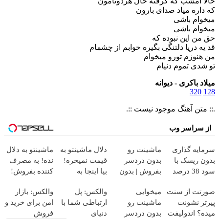
حالا امشب که گرفته حال هردوتامون
که داره میاد صدای بارون
میخوام باشی
میخوام باشی
حق من این نبوده که
قد یه دریا دلتنگی بگیره خوابم از چشمام
من هنوزم تورو میخوام
تو شدی تموم دنیام
میلاد باکری - دیوانه
320
128
.:: متن آهنگ موجود نیست ::.
از سراسر وب
سرمایه گذاری
ماشینت رو
دلال ماشینتو به
ماشینتو به دلال
بدون ریسک با
بدون دردسر
قیمت نمیخره!
نده! به مصرف
سود 38 درصد
بفروش | بدون
بیا اینجا به
کننده بفروش!
سالانه📈
کمسیون 😍
قیمت
بدون پاسخ به
صورتت از سنت
میخوایی
والکس: پل
والکس: بازار
بفروش*فقط
یک تماس
پیرتر نشونت
ماشینت رو
ارتباطی شما با
امن برای خرید و
خریدار واقعی*
میده؟ اندولیفت
بدون دردسر
دنیای
فروش