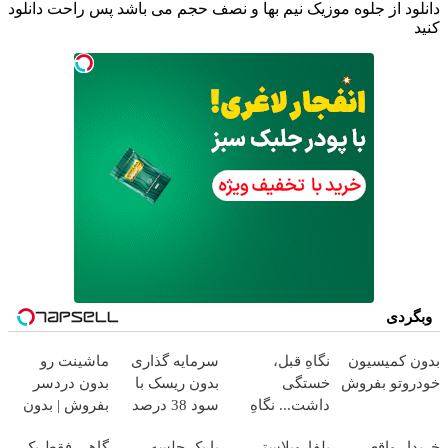
دانلود از جلوه موزیک نیم بها و نصف حجم می باشد پس راحت دانلود
کنید
وبگردی
بدون کمیسیون
نگاهِ قبل،
سرمایه گذاری
ماشینت رو
خودروتو بفروش
خستگی
بدون ریسک با
بدون دردسر
داشت... نگاهِ
سود 38 درصد
بفروش | بدون
بعد، انرژی داره
سالانه📈
کمسیون 😍
خریدار واقعی
بلفاروپلاستی
با یک جلسه
گاهی فقط یک