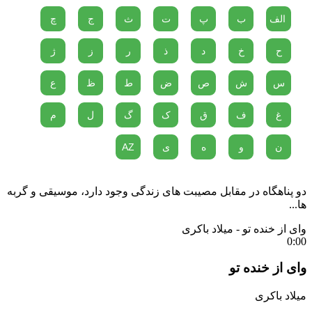
الف
ب
پ
ت
ث
ج
چ
ح
خ
د
ذ
ر
ز
ژ
س
ش
ص
ض
ط
ظ
ع
غ
ف
ق
ک
گ
ل
م
ن
و
ه
ی
AZ
دو پناهگاه در مقابل مصیبت های زندگی وجود دارد، موسیقی و گربه
ها...
وای از خنده تو - میلاد باکری
0:00
وای از خنده تو
میلاد باکری