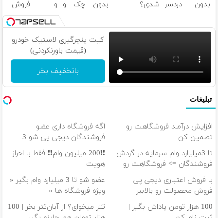
بدون دردسر
شدی؟
بدون چک و
و فروش
بفروشی؟ بدون
اطلاعات
ضامن؛ همین
دارایی‌های
کمیسیون
ماشینت رو
امروز اقدام کن
دیجیتال
اینجا ثبت کن
✅
کیت پنچرگیری لاستیک خودرو
(قیمت باورنکردنی)
باتخفیف بخر
تبلیغات
افزایش درآمـد فروشگاهت رو
اگه فروشگاه داری عضو
تضمین کن
فروشندگان دیجی پی شو 3
میلیارد وام بگیر
تا 3میلیارد وام سرمایه در گردش
❗❗200 میلیون وام❗❗ فقط با احراز
فروشندگان => فروشگاهت رو
هویت
ثبت کن
با فروش اعتباری دیجی پی
عضو شو تا 3 میلیارد وام بگیر «
فروش محصولت رو بالاببر
ویژه فروشگاه ها »
100 هزار تومن پاداش بگیر |
تتر میخوای؟ از آبان‌تتر بخر | 100
ثبت نام کن
هزار تومان هم جایزه بگیر