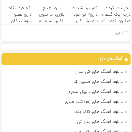
فروشندگان =>
عمل
وقتشه | فقط با
ایمپلنت کره‌ای
کمر درد شدید
از سود هیچ
اگه فروشگاه
فروشگاهت رو
۲۵ میلیون
درجه یک فقط 6
داری؟ تو خونه
بازاری جا نمون!
داری عضو
ثبت کن
تومان!!!
میلیون تومن ✅
درمانش کن
باکس سرمایه
فروشندگان
(◂پرسش‌نامه رو
گذاری آبان تتر
دیجی پی شو 3
پرکن)
میلیارد وام بگیر
آلبوم
آهنگ های داغ
دانلود آهنگ های کی سان
دانلود آهنگ های حسین زد
دانلود آهنگ های دانیال صدری
دانلود آهنگ های رضا شاه میری
دانلود آهنگ های کاکو بند
دانلود آهنگ های ساواش
دانلود آهنگ های اکبر رحیمی