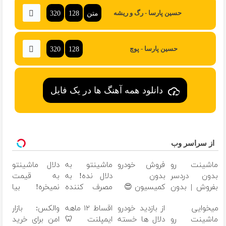
متن
128
320
حسین پارسا - رگ و ریشه
320
128
حسین پارسا - پوچ
دانلود همه آهنگ ها در یک فایل
از سراسر وب
ماشینت رو
فروش خودرو
ماشینتو به
دلال ماشینتو
بدون دردسر
بدون
دلال نده! به
به قیمت
بفروش | بدون
کمیسیون 😍
مصرف کننده
نمیخره! بیا
کمسیون 😍
بفروش! بدون
اینجا به قیمت
میخوایی
از بازدید خودرو
اقساط ۱۲ ماهه
والکس: بازار
پاسخ به یک
بفروش*فقط
ماشینت رو
دلال ها خسته
ایمپلنت 🦷
امن برای خرید
تماس
خریدار واقعی*