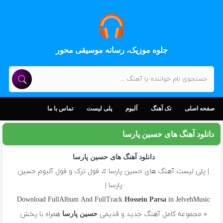
جلوه موزیک، رسانه موسیقی محور
صفحه اصلی
تک آهنگ
آلبوم
پلی لیست
تماس با ما
دانلود آهنگ های حسین پارسا
دانلود آهنگ های حسین پارسا
| پلی لیست آهنگ های حسین پارسا ♫ فول ترک و فول آلبوم حسین
پارسا |
Download FullAlbum And FullTrack
in JelvehMusic
Hossein Parsa
« مجموعه کامل آهنگ جدید و قدیمی
همراه با پخش
حسین پارسا