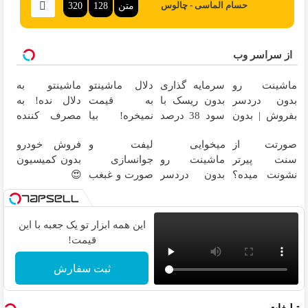
متن
128
320
حسام الماسی - چالوس
از سراسر وب
ماشینت رو
سرمایه گذاری
دلال ماشینتو
ماشینتو به
بدون دردسر
بدون ریسک با
به قیمت
دلال نده! به
بفروش | بدون
سود 38 درصد
نمیخره! بیا
مصرف کننده
کمسیون 😍
سالانه📈
اینجا به قیمت
بفروش! بدون
صورتت از
میخوایی
لیفت و
فروش خودرو
بفروش*فقط
پاسخ به یک
سنت پیرتر
ماشینت رو
جوانسازی
بدون کمیسیون
خریدار واقعی*
تماس
نشونت میده؟
بدون دردسر
صورت و غبغب
😍
اندولیفت برش
بفروشی؟
بدون جراحی و
می‌گردونه 🔰
بدون کمیسیون
دوران نقاهت
✨
این همه ابزار تو یک جعبه با این
قیمت!
ثبت سفارش