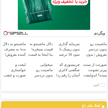
وبگردی
ماشینت رو
سرمایه گذاری
دلال ماشینتو به
ماشینتو به دلال
بدون دردسر
بدون ریسک با
قیمت نمیخره!
نده! به مصرف
بفروش | بدون
سود 38 درصد
بیا اینجا به قیمت
کننده بفروش!
کمسیون 😍
سالانه📈
بفروش*فقط
بدون پاسخ به
صورتت از سنت
چربیسوزی که
میخوایی
لیفت و
خریدار واقعی*
یک تماس
پیرتر نشونت
شگفتی لاغری
ماشینت رو
جوانسازی
میده؟ اندولیفت
آسان را رقم زد!
بدون دردسر
صورت و غبغب
برش می‌گردونه
بفروشی؟ بدون
بدون جراحی و
آلبوم
🔰
کمیسیون
دوران نقاهت ✨
آهنگ های داغ