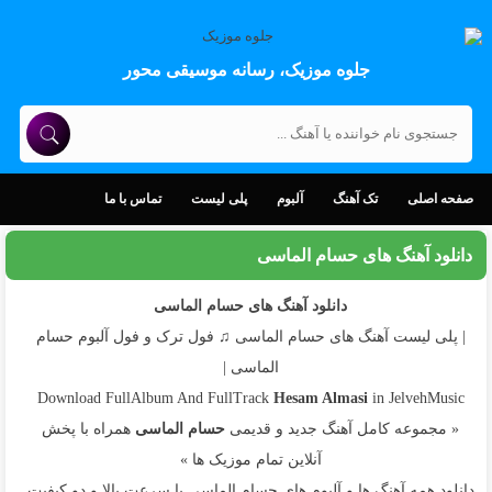
جلوه موزیک، رسانه موسیقی محور
صفحه اصلی
تک آهنگ
آلبوم
پلی لیست
تماس با ما
دانلود آهنگ های حسام الماسی
دانلود آهنگ های حسام الماسی
| پلی لیست آهنگ های حسام الماسی ♫ فول ترک و فول آلبوم حسام
الماسی |
Download FullAlbum And FullTrack
Hesam Almasi
in JelvehMusic
« مجموعه کامل آهنگ جدید و قدیمی
حسام الماسی
همراه با پخش
آنلاین تمام موزیک ها »
دانلود همه آهنگ ها و آلبوم های حسام الماسی با سرعت بالا و دو کیفیت