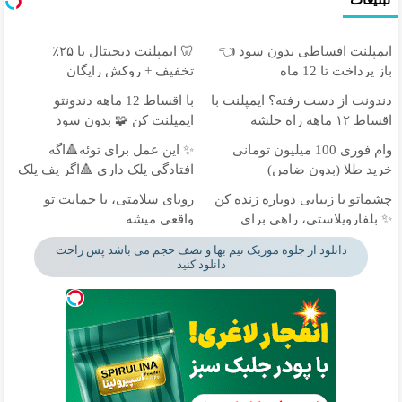
تبلیغات
ایمپلنت اقساطی بدون سود 👈
🦷 ایمپلنت دیجیتال با ۲۵٪
باز پرداخت تا 12 ماه
تخفیف + روکش رایگان
دندونت از دست رفته؟ ایمپلنت با
با اقساط 12 ماهه دندونتو
اقساط ۱۲ ماهه راه حلشه
ایمپلنت کن 🧩 بدون سود
وام فوری 100 میلیون تومانی
✨ این عمل برای توئه🔺اگه
خرید طلا (بدون ضامن)
افتادگی پلک داری 🔺اگر پف پلک
اطراف چشم داری
چشماتو با زیبایی دوباره زنده کن
رویای سلامتی، با حمایت تو
✨ بلفاروپلاستی، راهی برای
واقعی میشه
جوان‌تر شدن
دانلود از جلوه موزیک نیم بها و نصف حجم می باشد پس راحت
دانلود کنید