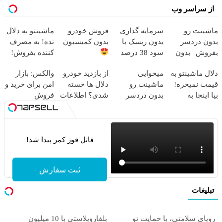
از سراسر وب
ماشینت رو
سرمایه گذاری
فروش خودرو
ماشینتو به دلال
بدون دردسر
بدون ریسک با
بدون کمیسیون
نده! به مصرف
بفروش | بدون
سود 38 درصد
کننده بفروش!
کمسیون
سالانه
بدون پاسخ به
دلال ماشینتو به
میخوایی
از بازدید خودرو
والکس: بازار
یک تماس
قیمت نمیخره!
ماشینت رو
دلال ها خسته
امن برای خرید و
بیا اینجا به
بدون دردسر
شدی؟ اطلاعات
فروش
قیمت
بفروشی؟ بدون
ماشینت رو
دارایی‌های
بفروش*فقط
کمیسیون
اینجا ثبت کن
دیجیتال
خریدار واقعی*
قاتل قوز کمر پیدا شد!
ثبت سفارش
تبلیغات
رویای سلامتی، با حمایت تو
بلفاروپلاستی با 10 میلیون