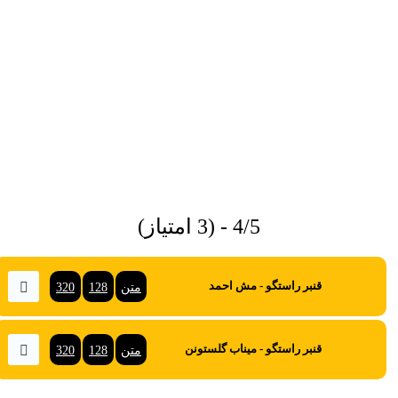
4/5 - (3 امتیاز)
متن
128
320
قنبر راستگو - مش احمد
متن
128
320
قنبر راستگو - میناب گلستونن