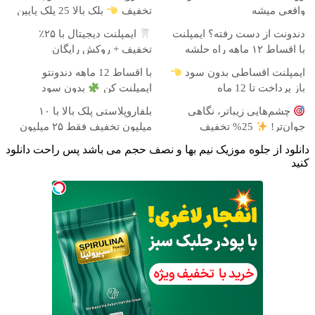
واقعی میشه
تخفیف
بلک بالا 25 پلک پایین
35
دندونت از دست رفته؟ ایمپلنت
ایمپلنت دیجیتال با ۲۵٪
با اقساط ۱۲ ماهه راه حلشه
تخفیف + روکش رایگان
ایمپلنت اقساطی بدون سود
با اقساط 12 ماهه دندونتو
باز پرداخت تا 12 ماه
ایمپلنت کن
بدون سود
چشم‌هایی زیباتر، نگاهی
بلفاروپلاستی پلک بالا با ۱۰
جوان‌تر!
25% تخفیف
میلیون تخفیف فقط ۲۵ میلیون
بلفاروپلاستی
دانلود از جلوه موزیک نیم بها و نصف حجم می باشد پس راحت دانلود
کنید