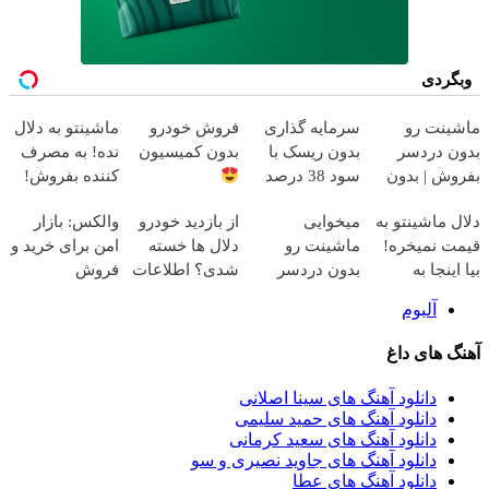
وبگردی
ماشینت رو
سرمایه گذاری
فروش خودرو
ماشینتو به دلال
بدون دردسر
بدون ریسک با
بدون کمیسیون
نده! به مصرف
بفروش | بدون
سود 38 درصد
کننده بفروش!
کمسیون
سالانه
بدون پاسخ به
دلال ماشینتو به
میخوایی
از بازدید خودرو
والکس: بازار
یک تماس
قیمت نمیخره!
ماشینت رو
دلال ها خسته
امن برای خرید و
بیا اینجا به
بدون دردسر
شدی؟ اطلاعات
فروش
قیمت
بفروشی؟ بدون
ماشینت رو
دارایی‌های
آلبوم
بفروش*فقط
کمیسیون
اینجا ثبت کن
دیجیتال
خریدار واقعی*
آهنگ های داغ
دانلود آهنگ های سینا اصلانی
دانلود آهنگ های حمید سلیمی
دانلود آهنگ های سعید کرمانی
دانلود آهنگ های جاوید نصیری و سو
دانلود آهنگ های عطا