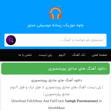
جلوه موزیک، رسانه موسیقی محور
صفحه اصلی
تک آهنگ
آلبوم
پلی لیست
تماس با ما
دانلود آهنگ های صادق پورمنصوری
دانلود آهنگ های صادق پورمنصوری
| پلی لیست آهنگ های صادق پورمنصوری ♫ فول ترک و فول آلبوم
صادق پورمنصوری |
Download FullAlbum And FullTrack
Sadegh Poormansouri
in
JelvehMusic