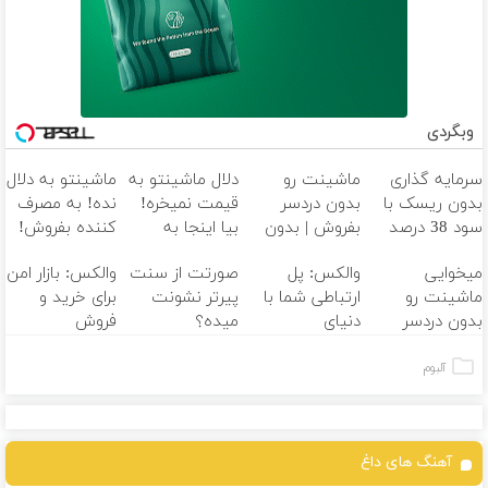
وبگردی
سرمایه گذاری
ماشینت رو
دلال ماشینتو به
ماشینتو به دلال
بدون ریسک با
بدون دردسر
قیمت نمیخره!
نده! به مصرف
سود 38 درصد
بفروش | بدون
بیا اینجا به
کننده بفروش!
سالانه
کمسیون
قیمت
بدون پاسخ به
میخوایی
والکس: پل
صورتت از سنت
والکس: بازار امن
بفروش*فقط
یک تماس
ماشینت رو
ارتباطی شما با
پیرتر نشونت
برای خرید و
خریدار واقعی*
بدون دردسر
دنیای
میده؟
فروش
بفروشی؟ بدون
سرمایه‌گذاری
اندولیفت برش
دارایی‌های
کمیسیون
دیجیتال
می‌گردونه
دیجیتال
آلبوم
آهنگ های داغ