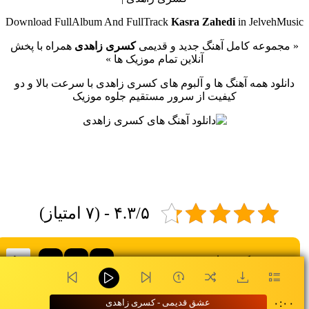
Download FullAlbum And FullTrack
Kasra Zahedi
in JelvehMusic
« مجموعه کامل آهنگ جدید و قدیمی
کسری زاهدی
همراه با پخش
آنلاین تمام موزیک ها »
دانلود همه آهنگ ها و آلبوم های کسری زاهدی با سرعت بالا و دو
کیفیت از سرور مستقیم جلوه موزیک
۴.۳/۵ - (۷ امتیاز)
متن
۱۲۸
۳۲۰
کسری زاهدی - عشق قدیمی
۰:۰۰
عشق قدیمی - کسری زاهدی