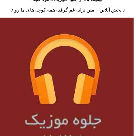
♪ پخش آنلاین + متن ترانه غم گرفته همه کوچه های ما رو ♪