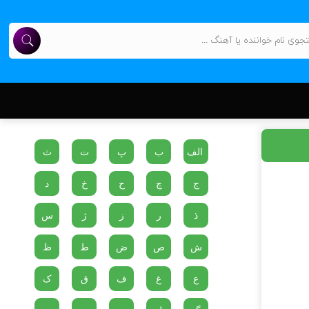
الف
ب
پ
ت
ث
ج
چ
ح
خ
د
ذ
ر
ز
ژ
س
ش
ص
ض
ط
ظ
ع
غ
ف
ق
ک