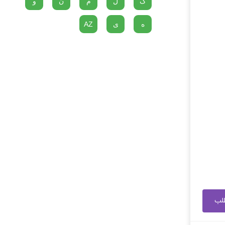
گ
ل
م
ن
و
ه
ی
AZ
طلب