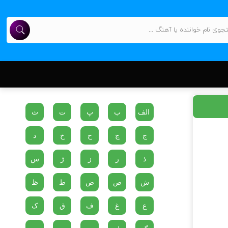
الف
ب
پ
ت
ث
ج
چ
ح
خ
د
ذ
ر
ز
ژ
س
ش
ص
ض
ط
ظ
ع
غ
ف
ق
ک