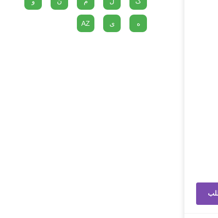
گ
ل
م
ن
و
ه
ی
AZ
لب