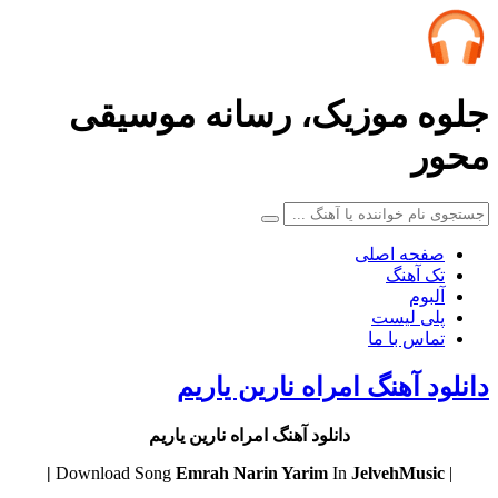
جلوه موزیک، رسانه موسیقی
محور
صفحه اصلی
تک آهنگ
آلبوم
پلی لیست
تماس با ما
دانلود آهنگ امراه نارین یاریم
دانلود آهنگ امراه نارین یاریم
Emrah
Narin Yarim
In
JelvehMusic |
| Download Song