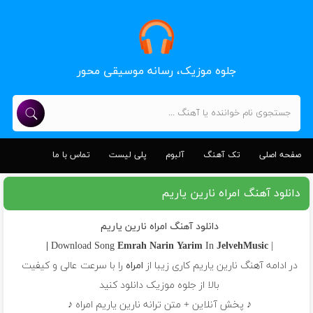
جلوه موزیک، رسانه موسیقی محور
صفحه اصلی
تک آهنگ
آلبوم
پلی لیست
تماس با ما
دانلود آهنگ امراه نارین یاریم
دانلود آهنگ امراه نارین یاریم
Emrah
Narin Yarim
In
JelvehMusic |
| Download Song
در ادامه آهنگ نارین یاریم کاری زیبا از
امراه
را با سرعت عالی و کیفیت
بالا از جلوه موزیک دانلود کنید
♪ پخش آنلاین + متن ترانه نارین یاریم امراه ♪