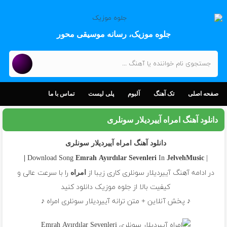
جلوه موزیک، رسانه موسیقی محور
صفحه اصلی
تک آهنگ
آلبوم
پلی لیست
تماس با ما
دانلود آهنگ امراه آییردیلار سونلری
دانلود آهنگ امراه آییردیلار سونلری
In
| Download Song
Emrah
Ayırdılar Sevenleri
JelvehMusic |
در ادامه آهنگ آییردیلار سونلری کاری زیبا از
را با سرعت عالی و
امراه
کیفیت بالا از جلوه موزیک دانلود کنید
♪ پخش آنلاین + متن ترانه آییردیلار سونلری امراه ♪