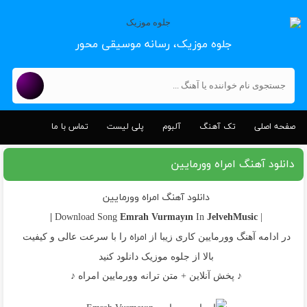
جلوه موزیک، رسانه موسیقی محور
صفحه اصلی
تک آهنگ
آلبوم
پلی لیست
تماس با ما
دانلود آهنگ امراه وورمایین
دانلود آهنگ امراه وورمایین
Emrah
Vurmayın
JelvehMusic |
In
| Download Song
امراه
در ادامه آهنگ وورمایین کاری زیبا از
را با سرعت عالی و کیفیت
بالا از جلوه موزیک دانلود کنید
♪ پخش آنلاین + متن ترانه وورمایین امراه ♪