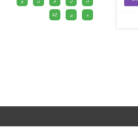
گ
ل
م
ن
و
ه
ی
AZ