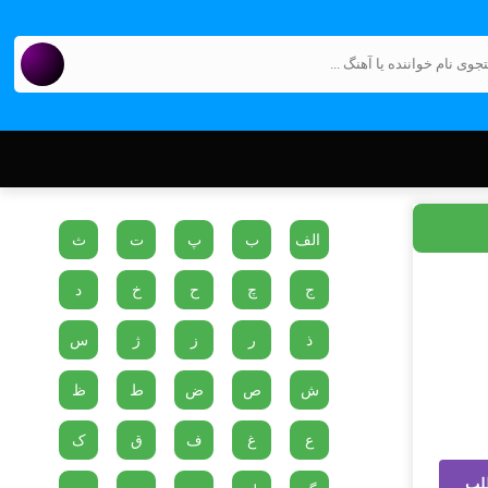
الف
ب
پ
ت
ث
ج
چ
ح
خ
د
ذ
ر
ز
ژ
س
ش
ص
ض
ط
ظ
ع
غ
ف
ق
ک
لب