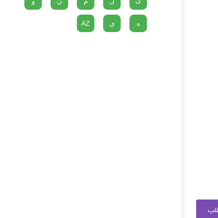
گ
ل
م
ن
و
ه
ی
AZ
طلب