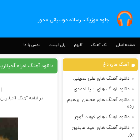
جلوه موزیک، رسانه موسیقی محور
صفحه اصلی
تک آهنگ
آلبوم
پلی لیست
تماس با ما
آهنگ های داغ
دانلود آهنگ امراه آجیلار
دانلود آهنگ های علی معینی
دانلود آهنگ های ایلیا احمدی
|
| Download Song
در ادامه آهنگ آجیلارین 
دانلود آهنگ های محسن ابراهیم
زاده
دانلود آهنگ های فرهاد گوچر
دانلود آهنگ های امید عابدین
پور