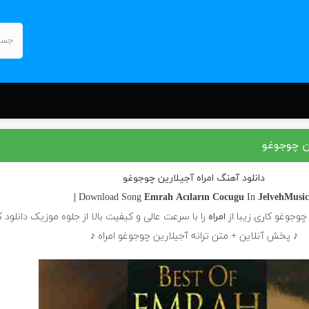
ین چوجوغو
دانلود آهنگ امراه آجیلارین چوجوغو
Emrah
Acıların Cocugu
In
JelvehMusic 
چوجوغو کاری زیبا از
امراه
را با سرعت عالی و کیفیت بالا از جلوه موزیک دانلود ک
♪ پخش آنلاین + متن ترانه آجیلارین چوجوغو امراه ♪