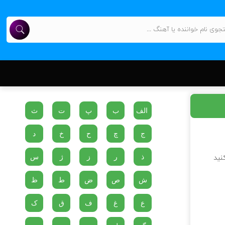
الف
ب
پ
ت
ث
ج
چ
ح
خ
د
ذ
ر
ز
ژ
س
نید
ش
ص
ض
ط
ظ
ع
غ
ف
ق
ک