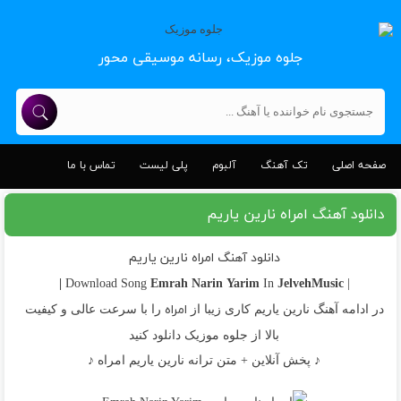
جلوه موزیک، رسانه موسیقی محور
صفحه اصلی
تک آهنگ
آلبوم
پلی لیست
تماس با ما
دانلود آهنگ امراه نارین یاریم
دانلود آهنگ امراه نارین یاریم
Emrah
Narin Yarim
JelvehMusic |
In
| Download Song
امراه
در ادامه آهنگ نارین یاریم کاری زیبا از
را با سرعت عالی و کیفیت
بالا از جلوه موزیک دانلود کنید
♪ پخش آنلاین + متن ترانه نارین یاریم امراه ♪