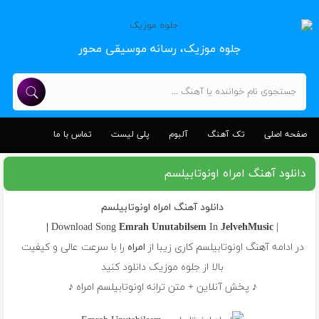
جلوه موزیک، رسانه موسیقی محور
صفحه اصلی
تک آهنگ
آلبوم
پلی لیست
تماس با ما
دانلود آهنگ امراه اونوتابیلسم
دانلود آهنگ امراه اونوتابیلسم
Emrah
Unutabilsem
In
JelvehMusic |
| Download Song
در ادامه آهنگ اونوتابیلسم کاری زیبا از
امراه
را با سرعت عالی و کیفیت
بالا از جلوه موزیک دانلود کنید
♪ پخش آنلاین + متن ترانه اونوتابیلسم امراه ♪