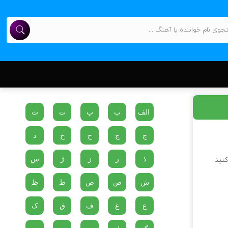
الف
ب
پ
ت
ث
ج
چ
ح
خ
د
ذ
ر
ز
ژ
س
کنید
ش
ص
ض
ط
ظ
ع
غ
ف
ق
ک