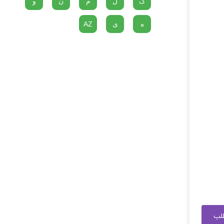
گ
ل
م
ن
و
ه
ی
AZ
طلب