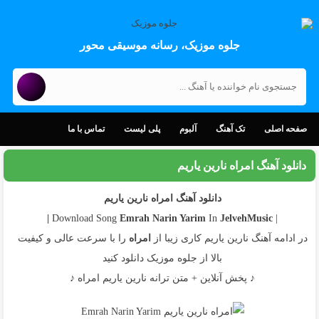
جلوه موزیک، رسانه موسیقی محور
صفحه اصلی
تک آهنگ
آلبوم
پلی لیست
تماس با ما
دانلود آهنگ امراه نارین یاریم
دانلود آهنگ امراه نارین یاریم
Emrah
Narin Yarim
In
JelvehMusic |
| Download Song
در ادامه آهنگ نارین یاریم کاری زیبا از
امراه
را با سرعت عالی و کیفیت
بالا از جلوه موزیک دانلود کنید
♪ پخش آنلاین + متن ترانه نارین یاریم امراه ♪