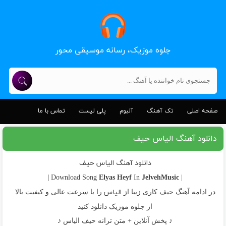
جلوه موزیک، رسانه موسیقی محور
صفحه اصلی
تک آهنگ
آلبوم
پلی لیست
تماس با ما
دانلود آهنگ الیاس حیف
دانلود آهنگ الیاس حیف
Elyas
Heyf
JelvehMusic |
In
| Download Song
الیاس
در ادامه آهنگ حیف کاری زیبا از
را با سرعت عالی و کیفیت بالا
از جلوه موزیک دانلود کنید
♪ پخش آنلاین + متن ترانه حیف الیاس ♪