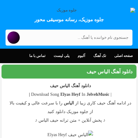
جلوه موزیک، رسانه موسیقی محور
صفحه اصلی
تک آهنگ
آلبوم
پلی لیست
تماس با ما
دانلود آهنگ الیاس حیف
دانلود آهنگ الیاس حیف
Elyas
Heyf
In
JelvehMusic |
| Download Song
در ادامه آهنگ حیف کاری زیبا از
الیاس
را با سرعت عالی و کیفیت بالا
از جلوه موزیک دانلود کنید
♪ پخش آنلاین + متن ترانه حیف الیاس ♪