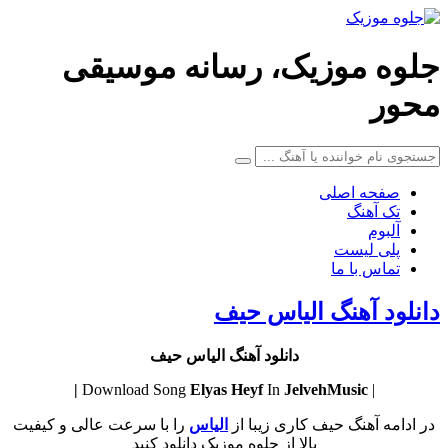
جلوه موزیک، رسانه موسیقی
محور
صفحه اصلی
تک آهنگ
آلبوم
پلی لیست
تماس با ما
دانلود آهنگ الیاس حیف
دانلود آهنگ الیاس حیف
Elyas
Heyf
In
JelvehMusic |
| Download Song
در ادامه آهنگ حیف کاری زیبا از
الیاس
را با سرعت عالی و کیفیت
بالا از جلوه موزیک دانلود کنید