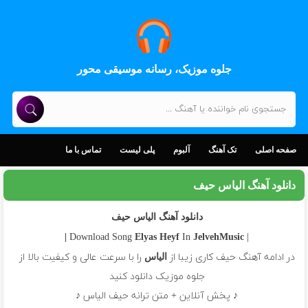
جلوه موزیک، رسانه موسیقی محور
صفحه اصلی
تک آهنگ
آلبوم
پلی لیست
تماس با ما
دانلود آهنگ الیاس حیف
دانلود آهنگ الیاس حیف
In
| Download Song
Elyas
Heyf
JelvehMusic |
در ادامه آهنگ حیف کاری زیبا از
را با سرعت عالی و کیفیت بالا از
الیاس
جلوه موزیک دانلود کنید
♪ پخش آنلاین + متن ترانه حیف الیاس ♪